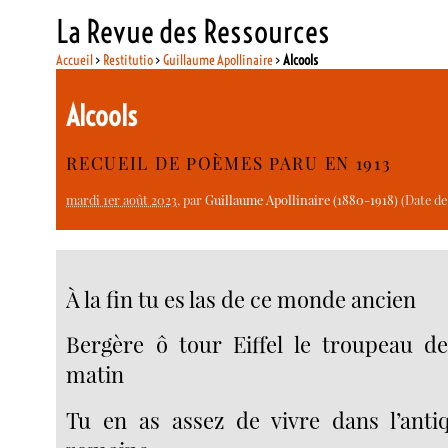
La Revue des Ressources
Accueil
>
Restitutio
>
Guillaume Apollinaire
>
Alcools
Alcools
RECUEIL DE POÈMES PARU EN 1913
mardi 1er août 2023
, par
Guillaume Apollinaire (1880-1918)
(Date de
À la fin tu es las de ce monde ancien
Bergère ô tour Eiffel le troupeau d
matin
Tu en as assez de vivre dans l’anti