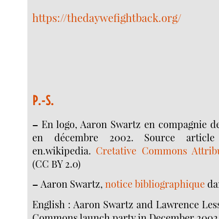
https://thedaywefightback.org/
P.-S.
–
En logo, Aaron Swartz en compagnie d
en décembre 2002. Source articl
en.wikipedia.
Cretative Commons Attrib
(CC BY 2.0)
–
Aaron Swartz,
notice bibliographique
da
English : Aaron Swartz and Lawrence Less
Commons launch party in December 2002