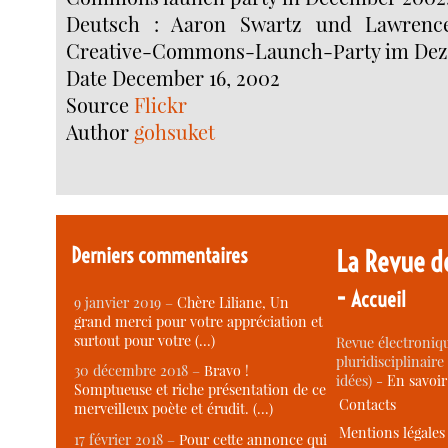
Deutsch : Aaron Swartz und Lawrence
Creative-Commons-Launch-Party im Dez
Date December 16, 2002
Source
Flickr
Author
gohsuket
Derniers commentaires
La Revue d
-
Accueil
9 janvier 2019 –
Chère Liliane, Un
grand merci pour votre appréciation et
surtout pour votre (…)
Revue électroniqu
pluridisciplinaire 
30 décembre 2018 –
Bravo !
idées) -
En savoi
Somptueuse et riche présentation de ce
Contacts
merveilleux poète et érudit. (…)
Mentions légales
17 février 2018 –
Pour cette annonce qui