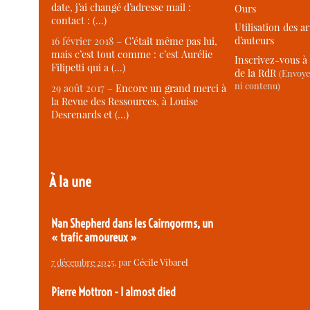
date, j’ai changé d’adresse mail :
Ours
contact : (…)
Utilisation des ar
d’auteurs
16 février 2018 –
C’était même pas lui,
mais c’est tout comme : c’est Aurélie
Inscrivez-vous à 
Filipetti qui a (…)
de la RdR
(Envoye
ni contenu)
29 août 2017 –
Encore un grand merci à
la Revue des Ressources, à Louise
Desrenards et (…)
À la une
Nan Shepherd dans les Cairngorms, un
« trafic amoureux »
7 décembre 2025
, par
Cécile Vibarel
Pierre Mottron - I almost died