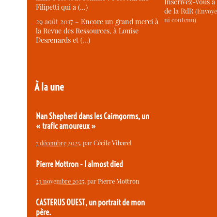
Inscrivez-vous à 
Filipetti qui a (…)
de la RdR
(Envoye
ni contenu)
29 août 2017 –
Encore un grand merci à
la Revue des Ressources, à Louise
Desrenards et (…)
À la une
Nan Shepherd dans les Cairngorms, un
« trafic amoureux »
7 décembre 2025
, par
Cécile Vibarel
Pierre Mottron - I almost died
23 novembre 2025
, par
Pierre Mottron
CASTERUS OUEST, un portrait de mon
père.