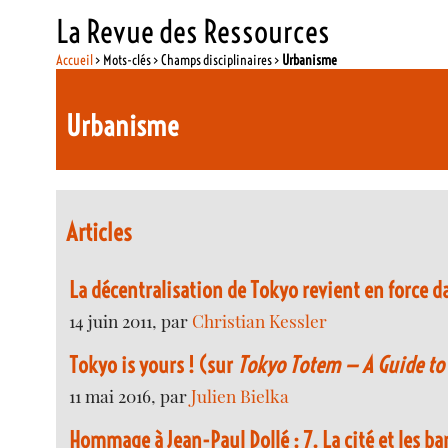
La Revue des Ressources
Accueil
> Mots-clés > Champs disciplinaires >
Urbanisme
Urbanisme
Articles
La décentralisation de Tokyo revient en force d
14 juin 2011, par
Christian Kessler
Tokyo is yours ! (sur
Tokyo Totem — A Guide to
11 mai 2016, par
Julien Bielka
Hommage à Jean-Paul Dollé : 7. La cité et les ba