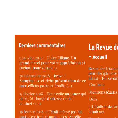
Derniers commentaires
La Revue d
-
Accueil
9 janvier 2019 –
Chère Liliane, Un
grand merci pour votre appréciation et
surtout pour votre (…)
Revue électroniqu
pluridisciplinaire 
30 décembre 2018 –
Bravo !
idées) -
En savoi
Somptueuse et riche présentation de ce
Contacts
merveilleux poète et érudit. (…)
Mentions légales
17 février 2018 –
Pour cette annonce qui
date, j’ai changé d’adresse mail :
Ours
contact : (…)
Utilisation des ar
d’auteurs
16 février 2018 –
C’était même pas lui,
mais c’est tout comme : c’est Aurélie