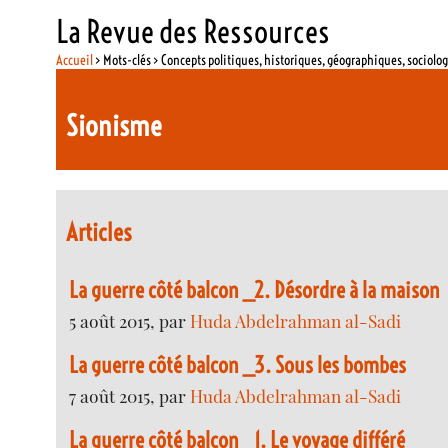
La Revue des Ressources
Accueil
> Mots-clés > Concepts politiques, historiques, géographiques, sociolo
Sionisme
Articles
La guerre côté balcon _2. Désordre à la maison
5 août 2015, par
Huda Abdelrahman al-Sadi
La guerre côté balcon _3. Sous les bombes
7 août 2015, par
Huda Abdelrahman al-Sadi
La guerre côté balcon _1. Le voyage différé