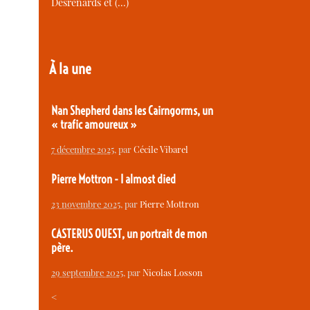
Desrenards et (…)
À la une
Nan Shepherd dans les Cairngorms, un
« trafic amoureux »
7 décembre 2025
, par
Cécile Vibarel
Pierre Mottron - I almost died
23 novembre 2025
, par
Pierre Mottron
CASTERUS OUEST, un portrait de mon
père.
29 septembre 2025
, par
Nicolas Losson
<