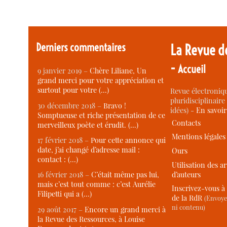
Derniers commentaires
La Revue d
-
Accueil
9 janvier 2019 –
Chère Liliane, Un
grand merci pour votre appréciation et
surtout pour votre (…)
Revue électroniqu
pluridisciplinaire 
30 décembre 2018 –
Bravo !
idées) -
En savoi
Somptueuse et riche présentation de ce
Contacts
merveilleux poète et érudit. (…)
Mentions légales
17 février 2018 –
Pour cette annonce qui
date, j’ai changé d’adresse mail :
Ours
contact : (…)
Utilisation des ar
d’auteurs
16 février 2018 –
C’était même pas lui,
mais c’est tout comme : c’est Aurélie
Inscrivez-vous à 
Filipetti qui a (…)
de la RdR
(Envoye
ni contenu)
29 août 2017 –
Encore un grand merci à
la Revue des Ressources, à Louise