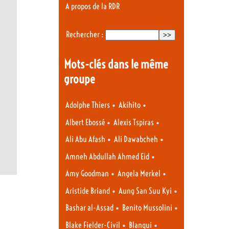
A propos de la RDR
Rechercher :
Mots-clés dans le même
groupe
•
•
Adolphe Thiers
Akihito
•
•
Albert Ebossé
Alexis Tspiras
•
•
Ali Abu Afash
Ali Dawabcheh
•
Amneh Abdullah Ahmed Eid
•
•
Amy Goodman
Angela Merkel
•
•
Aristide Briand
Aung San Suu Kyi
•
•
Bashar al-Assad
Benito Mussolini
•
•
Blake Fielder-Civil
Blanqui