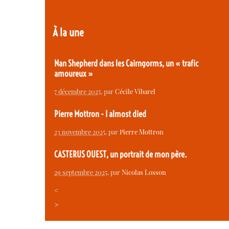
À la une
Nan Shepherd dans les Cairngorms, un « trafic
amoureux »
7 décembre 2025
, par
Cécile Vibarel
Pierre Mottron - I almost died
23 novembre 2025
, par
Pierre Mottron
CASTERUS OUEST, un portrait de mon père.
29 septembre 2025
, par
Nicolas Losson
<
>