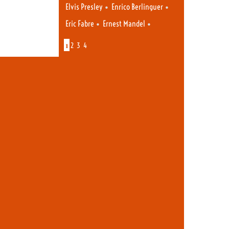
•
•
Elvis Presley
Enrico Berlinguer
•
•
Eric Fabre
Ernest Mandel
1
2
3
4