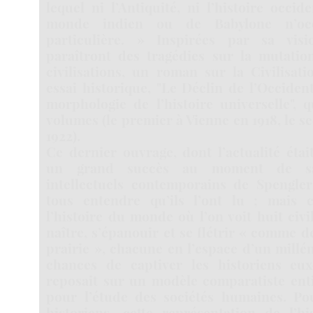
lequel ni l’Antiquité, ni l’histoire occid
monde indien ou de Babylone n’oc
particulière. » Inspirées par sa visi
paraîtront des tragédies sur la mutatio
civilisations, un roman sur la Civilisat
essai historique, "Le Déclin de l’Occident
morphologie de l’histoire universelle", 
volumes (le premier à Vienne en 1918, le 
1922).
Ce dernier ouvrage, dont l’actualité étai
un grand succès au moment de sa
intellectuels contemporains de Spengler
tous entendre qu’ils l’ont lu ; mais 
l’histoire du monde où l’on voit huit civ
naître, s’épanouir et se flétrir « comme d
prairie », chacune en l’espace d’un millén
chances de captiver les historiens eu
reposait sur un modèle comparatiste en
pour l’étude des sociétés humaines. Po
historiens, cette représentation de l’hi