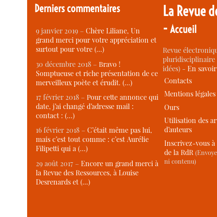
Derniers commentaires
La Revue d
-
Accueil
9 janvier 2019 –
Chère Liliane, Un
grand merci pour votre appréciation et
surtout pour votre (…)
Revue électroniqu
pluridisciplinaire 
30 décembre 2018 –
Bravo !
idées) -
En savoi
Somptueuse et riche présentation de ce
Contacts
merveilleux poète et érudit. (…)
Mentions légales
17 février 2018 –
Pour cette annonce qui
date, j’ai changé d’adresse mail :
Ours
contact : (…)
Utilisation des ar
d’auteurs
16 février 2018 –
C’était même pas lui,
mais c’est tout comme : c’est Aurélie
Inscrivez-vous à 
Filipetti qui a (…)
de la RdR
(Envoye
ni contenu)
29 août 2017 –
Encore un grand merci à
la Revue des Ressources, à Louise
Desrenards et (…)