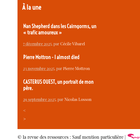
À la une
Nan Shepherd dans les Cairngorms, un
« trafic amoureux »
7 décembre 2025
, par
Cécile Vibarel
Pierre Mottron - I almost died
23 novembre 2025
, par
Pierre Mottron
CASTERUS OUEST, un portrait de mon
père.
29 septembre 2025
, par
Nicolas Losson
<
>
© la revue des ressources : Sauf mention particulière |