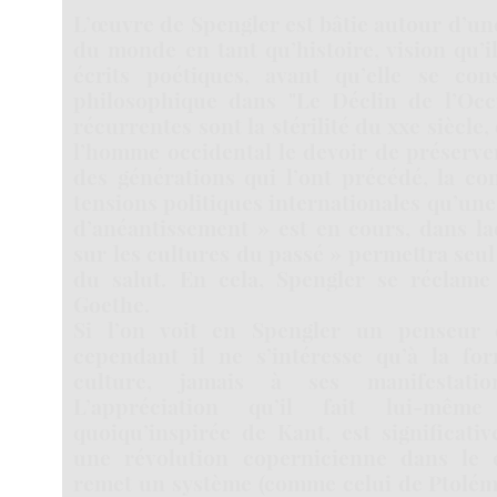
L’œuvre de Spengler est bâtie autour d’une
du monde en tant qu’histoire, vision qu’i
écrits poétiques, avant qu’elle se con
philosophique dans "Le Déclin de l’Occi
récurrentes sont la stérilité du xxe siècle
l’homme occidental le devoir de préserver 
des générations qui l’ont précédé, la co
tensions politiques internationales qu’une
d’anéantissement » est en cours, dans la
sur les cultures du passé » permettra seul
du salut. En cela, Spengler se réclam
Goethe.
Si l’on voit en Spengler un penseur d
cependant il ne s’intéresse qu’à la fo
culture, jamais à ses manifestation
L’appréciation qu’il fait lui-mê
quoiqu’inspirée de Kant, est significativ
une révolution copernicienne dans le 
remet un système (comme celui de Ptolémé