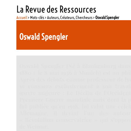
La Revue des Ressources
Accueil
> Mots-clés > Auteurs, Créateurs, Chercheurs >
Oswald Spengler
Oswald Spengler
Oswald Spengler (Né à Blankenburg dans 
1880 † le 8 mai 1936 à Munich) est un ph
Après des débuts comme professeur de lyc
se consacra exclusivement à son travail
œuvre majeure : Le Déclin de l’Occident,
Première Guerre mondiale mais dont la p
fut publiée qu’en 1918, lui valut une célé
Allemagne, il devint l’un des auteu
« Révolution conservatrice » qui s’oppos
de Weimar.