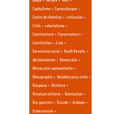
Bagne
barbare
Beur
•
•
Capitalisme
Carnavalesque
•
•
Centre de rétention
civilisation
•
•
Civils
colonialisme
•
•
Communisme
Conservateurs
•
•
Constitution
Crise
•
•
Darwinisme social
Death Penalty
•
•
décolonialisme
Démocratie
•
Démocratie représentative
•
•
Démographie
Désobéissance civile
•
•
Diasporas
Dictature
•
•
Dictature militaire
Domination
•
•
•
Éco-guerriers
Écocide
écologie
•
Ecoterrorisme