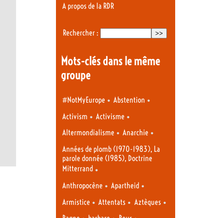
A propos de la RDR
Rechercher :
Mots-clés dans le même
groupe
•
•
#NotMyEurope
Abstention
•
•
Activism
Activisme
•
•
Altermondialisme
Anarchie
Années de plomb (1970-1983), La
parole donnée (1985), Doctrine
Mitterrand
•
•
•
Anthropocène
Apartheid
•
•
•
Armistice
Attentats
Aztèques
•
•
•