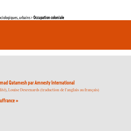
ociologiques, urbains >
Occupation coloniale
 Ahmad Qatamesh par Amnesty International
ité)
,
Louise Desrenards (traduction de l’anglais au français)
ouffrance »