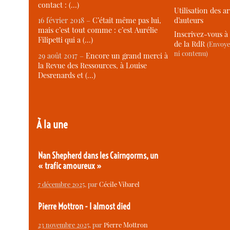
contact : (…)
Utilisation des ar
d’auteurs
16 février 2018 –
C’était même pas lui,
mais c’est tout comme : c’est Aurélie
Inscrivez-vous à 
Filipetti qui a (…)
de la RdR
(Envoye
ni contenu)
29 août 2017 –
Encore un grand merci à
la Revue des Ressources, à Louise
Desrenards et (…)
À la une
Nan Shepherd dans les Cairngorms, un
« trafic amoureux »
7 décembre 2025
, par
Cécile Vibarel
Pierre Mottron - I almost died
23 novembre 2025
, par
Pierre Mottron