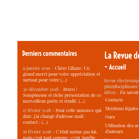
Derniers commentaires
La Revue d
-
Accueil
9 janvier 2019 –
Chère Liliane, Un
grand merci pour votre appréciation et
surtout pour votre (…)
Revue électroniqu
pluridisciplinaire 
30 décembre 2018 –
Bravo !
idées) -
En savoi
Somptueuse et riche présentation de ce
Contacts
merveilleux poète et érudit. (…)
Mentions légales
17 février 2018 –
Pour cette annonce qui
date, j’ai changé d’adresse mail :
Ours
contact : (…)
Utilisation des ar
d’auteurs
16 février 2018 –
C’était même pas lui,
mais c’est tout comme : c’est Aurélie