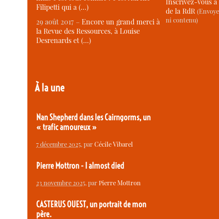
Inscrivez-vous à 
Filipetti qui a (…)
de la RdR
(Envoye
ni contenu)
29 août 2017 –
Encore un grand merci à
la Revue des Ressources, à Louise
Desrenards et (…)
À la une
Nan Shepherd dans les Cairngorms, un
« trafic amoureux »
7 décembre 2025
, par
Cécile Vibarel
Pierre Mottron - I almost died
23 novembre 2025
, par
Pierre Mottron
CASTERUS OUEST, un portrait de mon
père.