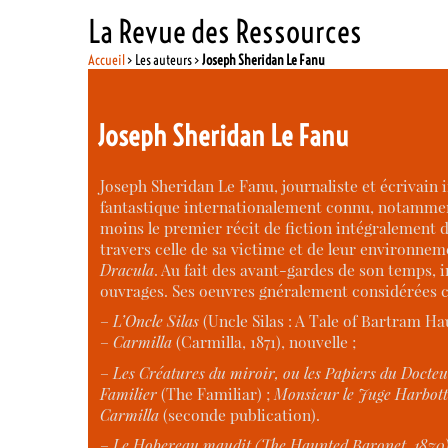
La Revue des Ressources
Accueil
> Les auteurs >
Joseph Sheridan Le Fanu
Joseph Sheridan Le Fanu
Joseph Sheridan Le Fanu, journaliste et écrivain ir
fantastique internationalement connu, notammen
moins le premier récit de fiction intégralement dé
travers celle de sa victime et de leur environne
Dracula
. Au fait des avant-gardes de son temps, i
ouvrages. Ses oeuvres gnéralement considérées c
–
L’Oncle Silas
(Uncle Silas : A Tale of Bartram Ha
–
Carmilla
(Carmilla, 1871), nouvelle ;
–
Les Créatures du miroir, ou les Papiers du Docteu
Familier
(The Familiar) ;
Monsieur le Juge Harbott
Carmilla
(seconde publication).
–
Le Hobereau maudit (The Haunted Baronet, 1870