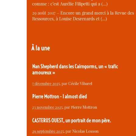
comme : c’est Aurélie Filipetti qui a (…)
29 août 2017 –
Encore un grand merci à la Revue des
Ressources, à Louise Desrenards et (…)
À la une
Nan Shepherd dans les Cairngorms, un « trafic
amoureux »
7 décembre 2025
, par
Cécile Vibarel
Pierre Mottron - I almost died
23 novembre 2025
, par
Pierre Mottron
CASTERUS OUEST, un portrait de mon père.
29 septembre 2025
, par
Nicolas Losson