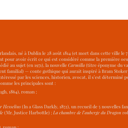
landais, né à Dublin le 28 août 1814 (et mort dans cette ville le 7
t pour avoir écrit ce qui est considéré comme la première o
dié au sujet (en 1971), la nouvelle
Carmilla
(titre éponyme du vam
ment familial) — conte gothique qui aurait inspiré à Bram Stoke
ntéressé par les sciences, historien, avocat, il s’est déterminé 
omme les principales sont :
ugh, 1864), roman ;
r Hesselius
(In a Glass Darkly, 1872), un recueil de 5 nouvelles fa
le
(Mr. Justice Harbottle) ;
La chambre de l’auberge du Dragon vo
)
, roman ;