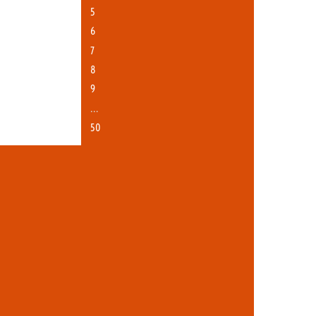
5
6
7
8
9
…
50