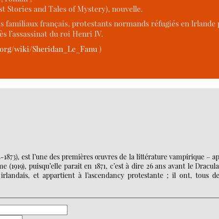
st Stories and Tales of Mystery), nouvelle.
 familiaux français, protestants normands réfugiés en Irlande p
s l’assassinat du roi Henri IV.
a.org/wiki/Sheridan_Le_Fanu
)
1873), est l’une des premières œuvres de la littérature vampirique – a
1919), puisqu’elle parait en 1871, c’est à dire 26 ans avant le Dracul
andais, et appartient à l’ascendancy protestante ; il ont, tous de