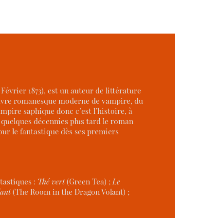
 Février 1873), est un auteur de littérature
euvre romanesque moderne de vampire, du
pire saphique donc c’est l’histoire, à
r quelques décennies plus tard le roman
pour le fantastique dès ses premiers
ntastiques :
Thé vert
(Green Tea) ;
Le
lant
(The Room in the Dragon Volant) ;