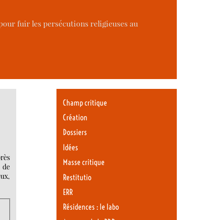
our fuir les persécutions religieuses au
Champ critique
Création
Dossiers
Idées
près
Masse critique
a de
ux,
Restitutio
ERR
Résidences : le labo