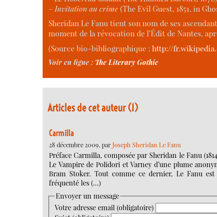
–
Invitation au crime
(The Evil Guest, 1851, in Gho
Sheridan Le Fanu tient son nom de ses ascendants
moment de la révocation de l’Édit de Nantes, aprè
(Source bio-bibliographique :
http://fr.wikipedi
Voir en ligne :
The Literary Gothic
Articles de cet auteur (1)
Carmilla
28 décembre 2009, par
Joseph Sheridan Le Fanu
Préface Carmilla, composée par Sheridan le Fanu (1814-
Le Vampire de Polidori et Varney d’une plume anonyme (
Bram Stoker. Tout comme ce dernier, Le Fanu est irl
fréquenté les (…)
Envoyer un message
Votre adresse email (obligatoire)