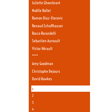
Juliette Gheerbrant
Noëlle Rollet
Ramon Diaz-Eterovic
Renaud Schaffhauser
Rocco Rorandelli
Sebastien Ayreault
Victor Hérault
***
Amy Goodman
Christophe Dejours
David Hawkes
1
2
3
4