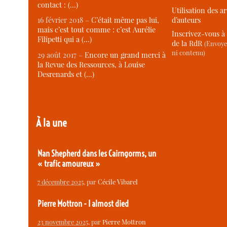
contact : (…)
Utilisation des ar
d’auteurs
16 février 2018 –
C’était même pas lui,
mais c’est tout comme : c’est Aurélie
Inscrivez-vous à 
Filipetti qui a (…)
de la RdR
(Envoye
ni contenu)
29 août 2017 –
Encore un grand merci à
la Revue des Ressources, à Louise
Desrenards et (…)
À la une
Nan Shepherd dans les Cairngorms, un
« trafic amoureux »
7 décembre 2025
, par
Cécile Vibarel
Pierre Mottron - I almost died
23 novembre 2025
, par
Pierre Mottron