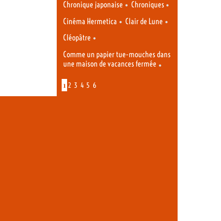
•
•
Chronique japonaise
Chroniques
•
•
Cinéma Hermetica
Clair de Lune
•
Cléopâtre
Comme un papier tue-mouches dans
une maison de vacances fermée
•
1
2
3
4
5
6