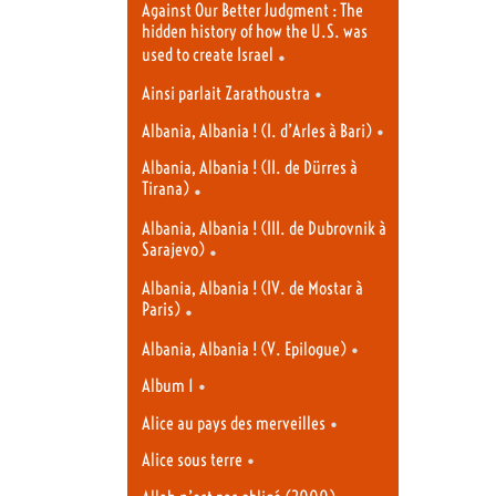
Against Our Better Judgment : The
hidden history of how the U.S. was
used to create Israel
•
•
Ainsi parlait Zarathoustra
•
Albania, Albania ! (I. d’Arles à Bari)
Albania, Albania ! (II. de Dürres à
Tirana)
•
Albania, Albania ! (III. de Dubrovnik à
Sarajevo)
•
Albania, Albania ! (IV. de Mostar à
Paris)
•
•
Albania, Albania ! (V. Epilogue)
•
Album 1
•
Alice au pays des merveilles
•
Alice sous terre