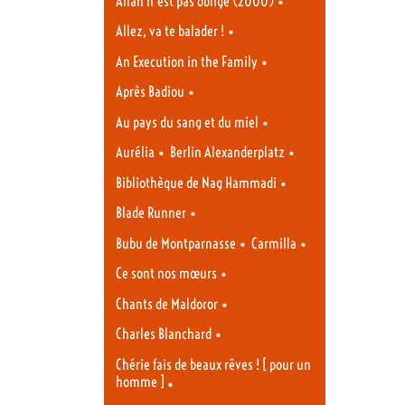
•
Allah n’est pas obligé (2000)
•
Allez, va te balader !
•
An Execution in the Family
•
Après Badiou
•
Au pays du sang et du miel
•
•
Aurélia
Berlin Alexanderplatz
•
Bibliothèque de Nag Hammadi
•
Blade Runner
•
•
Bubu de Montparnasse
Carmilla
•
Ce sont nos mœurs
•
Chants de Maldoror
•
Charles Blanchard
Chérie fais de beaux rêves ! [ pour un
homme ]
•