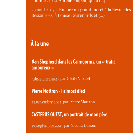
comme : c’est Aurélie Filipetti qui a (…)
29 août 2017 –
Encore un grand merci à la Revue des
Ressources, à Louise Desrenards et (…)
À la une
Nan Shepherd dans les Cairngorms, un « trafic
amoureux »
7 décembre 2025
, par
Cécile Vibarel
Pierre Mottron - I almost died
23 novembre 2025
, par
Pierre Mottron
CASTERUS OUEST, un portrait de mon père.
29 septembre 2025
, par
Nicolas Losson