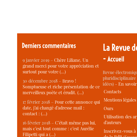
Derniers commentaires
La Revue d
-
Accueil
9 janvier 2019 –
Chère Liliane, Un
grand merci pour votre appréciation et
surtout pour votre (…)
Revue électroniqu
pluridisciplinaire 
30 décembre 2018 –
Bravo !
idées) -
En savoi
Somptueuse et riche présentation de ce
Contacts
merveilleux poète et érudit. (…)
Mentions légales
17 février 2018 –
Pour cette annonce qui
date, j’ai changé d’adresse mail :
Ours
contact : (…)
Utilisation des ar
d’auteurs
16 février 2018 –
C’était même pas lui,
mais c’est tout comme : c’est Aurélie
Inscrivez-vous à 
Filipetti qui a (…)
de la RdR
(Envoye