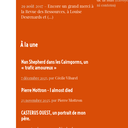
ni contenu)
29 août 2017 –
Encore un grand merci à
la Revue des Ressources, à Louise
Desrenards et (…)
À la une
Nan Shepherd dans les Cairngorms, un
« trafic amoureux »
7 décembre 2025
, par
Cécile Vibarel
Pierre Mottron - I almost died
23 novembre 2025
, par
Pierre Mottron
CASTERUS OUEST, un portrait de mon
père.