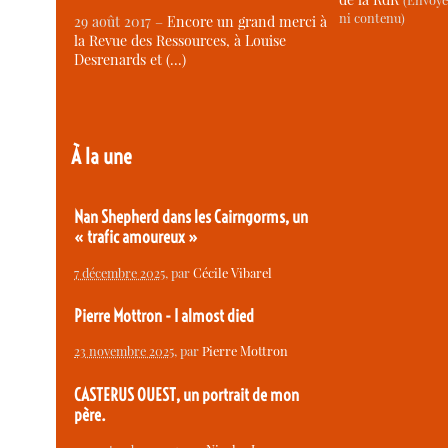
ni contenu)
29 août 2017 –
Encore un grand merci à
la Revue des Ressources, à Louise
Desrenards et (…)
À la une
Nan Shepherd dans les Cairngorms, un
« trafic amoureux »
7 décembre 2025
, par
Cécile Vibarel
Pierre Mottron - I almost died
23 novembre 2025
, par
Pierre Mottron
CASTERUS OUEST, un portrait de mon
père.