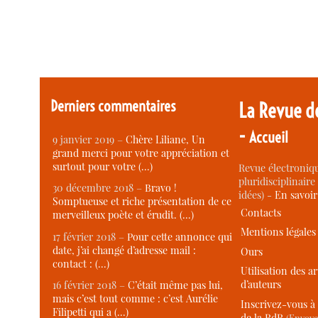
Derniers commentaires
La Revue d
-
Accueil
9 janvier 2019 –
Chère Liliane, Un
grand merci pour votre appréciation et
surtout pour votre (…)
Revue électroniqu
pluridisciplinaire 
30 décembre 2018 –
Bravo !
idées) -
En savoi
Somptueuse et riche présentation de ce
Contacts
merveilleux poète et érudit. (…)
Mentions légales
17 février 2018 –
Pour cette annonce qui
date, j’ai changé d’adresse mail :
Ours
contact : (…)
Utilisation des ar
d’auteurs
16 février 2018 –
C’était même pas lui,
mais c’est tout comme : c’est Aurélie
Inscrivez-vous à 
Filipetti qui a (…)
de la RdR
(Envoye