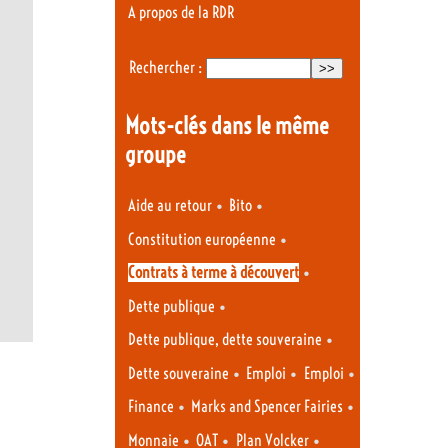
A propos de la RDR
Rechercher :
Mots-clés dans le même
groupe
•
•
Aide au retour
Bito
•
Constitution européenne
•
Contrats à terme à découvert
•
Dette publique
•
Dette publique, dette souveraine
•
•
•
Dette souveraine
Emploi
Emploi
•
•
Finance
Marks and Spencer Fairies
•
•
•
Monnaie
OAT
Plan Volcker