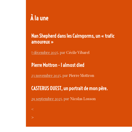
À la une
Nan Shepherd dans les Cairngorms, un « trafic
amoureux »
7 décembre 2025
, par
Cécile Vibarel
Pierre Mottron - I almost died
23 novembre 2025
, par
Pierre Mottron
CASTERUS OUEST, un portrait de mon père.
29 septembre 2025
, par
Nicolas Losson
<
>