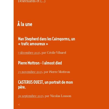
Desrenards et (…)
À la une
Nan Shepherd dans les Cairngorms, un
« trafic amoureux »
7 décembre 2025
, par
Cécile Vibarel
Pierre Mottron - I almost died
23 novembre 2025
, par
Pierre Mottron
CASTERUS OUEST, un portrait de mon
père.
29 septembre 2025
, par
Nicolas Losson
<