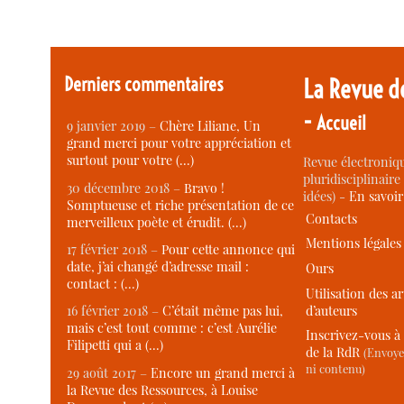
Derniers commentaires
La Revue d
-
Accueil
9 janvier 2019 –
Chère Liliane, Un
grand merci pour votre appréciation et
surtout pour votre (…)
Revue électroniqu
pluridisciplinaire 
30 décembre 2018 –
Bravo !
idées) -
En savoi
Somptueuse et riche présentation de ce
Contacts
merveilleux poète et érudit. (…)
Mentions légales
17 février 2018 –
Pour cette annonce qui
date, j’ai changé d’adresse mail :
Ours
contact : (…)
Utilisation des ar
d’auteurs
16 février 2018 –
C’était même pas lui,
mais c’est tout comme : c’est Aurélie
Inscrivez-vous à 
Filipetti qui a (…)
de la RdR
(Envoye
ni contenu)
29 août 2017 –
Encore un grand merci à
la Revue des Ressources, à Louise