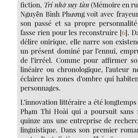
fiction,
Trí nhớ suy tàn
(Mémoire en rui
Nguyễn Bình Phương voit avec frayeu
son passé et sa propre personnalité
fasse rien pour les reconstruire
[
6
]
. D
délire onirique, elle narre son existen
un présent dominé par l’ennui, empru
de l’irréel. Comme pour affirmer so
linéaire ou chronologique, l’auteur 
éclairer les zones d’ombre qui habite
personnages.
L’innovation littéraire a été longtemp
Phạm Thi Hoài qui a poursuit sans 
quinze ans une entreprise de recherc
linguistique. Dans son premier rom