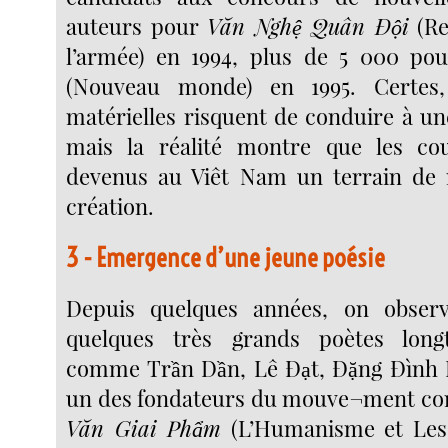
auteurs pour
Văn Nghệ Quân Đội
(Re
l’armée) en 1994, plus de 5 000 po
(Nouveau monde) en 1995. Certes,
matérielles risquent de conduire à une
mais la réalité montre que les cou
devenus au Viêt Nam un terrain de 
création.
3 - Emergence d’une jeune poésie
Depuis quelques années, on obser
quelques très grands poètes long
comme Trần Dần, Lê Đạt, Đặng Đình 
un des fondateurs du mouve¬ment con
Văn Giai Phẩm
(L’Humanisme et Les 