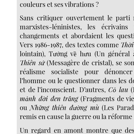
couleurs et ses vibrations ?
Sans critiquer ouvertement le parti 
marxistes-léninistes, les écrivains
changements et abordaient les quest
Vers 1986-1987, des textes comme
Thời
lointain), Tướng về hưu (Un général à
Thiên sứ
(Messagère de cristal), se s
réalisme socialiste pour dénonce
l’homme ou le questionner dans les 
et de l’inconscient. D’autres,
Cỏ lau
(
mảnh đời đen trắng
(Fragments de vie 
ou
Những thiên đường mù
(Les Paradi
remis en cause la guerre ou la réforme 
Un regard en amont montre que de