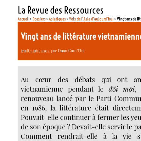
La Revue des Ressources
Accueil
>
Dossiers
>
Asiatiques
>
Voix de l’Asie d’aujourd’hui
>
Vingt ans de l
Vingt ans de littérature vietnamien
jeudi 7 juin 2007
, par
Doan Cam Thi
Au cœur des débats qui ont ani
vietnamienne pendant le
đổi mới
,
renouveau lancé par le Parti Commun
en 1986, la littérature était directe
Pouvait-elle continuer à fermer les yeux
de son époque ? Devait-elle servir le p
Comment rendrait-elle à la vie s