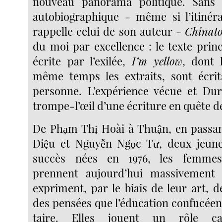
nouveau panorama politique. Sans
autobiographique - même si l’itinéra
rappelle celui de son auteur -
Chinat
du moi par excellence : le texte princi
écrite par l’exilée,
I’m yellow
, dont 
même temps les extraits, sont écrit
personne. L’expérience vécue et Dur
trompe-l’œil d’une écriture en quête d
De Phạm Thị Hoài à Thuận, en passa
Diệu et Nguyễn Ngọc Tư, deux jeunes
succès nées en 1976, les femmes
prennent aujourd’hui massivement l
expriment, par le biais de leur art, 
des pensées que l’éducation confucéenn
taire. Elles jouent un rôle ca