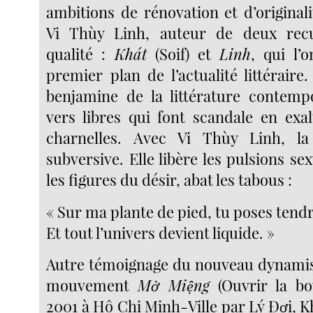
ambitions de rénovation et d’original
Vi Thùy Linh, auteur de deux rec
qualité :
Khát
(Soif) et
Linh
, qui l’
premier plan de l’actualité littéraire
benjamine de la littérature contemp
vers libres qui font scandale en exa
charnelles. Avec Vi Thùy Linh, la
subversive. Elle libère les pulsions se
les figures du désir, abat les tabous :
« Sur ma plante de pied, tu poses tend
Et tout l’univers devient liquide. »
Autre témoignage du nouveau dynamis
mouvement
Mở Miệng
(Ouvrir la bo
2001 à Hô Chi Minh-Ville par Lý Đợi, 