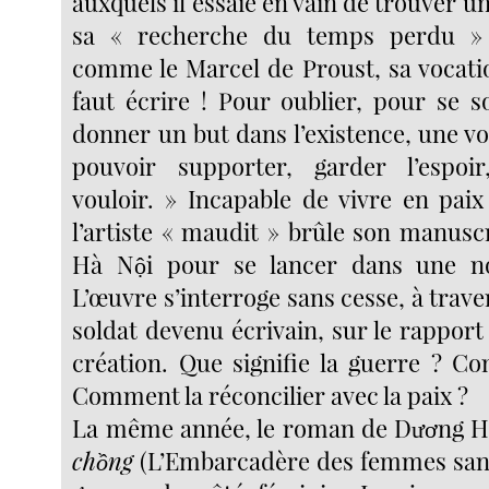
auxquels il essaie en vain de trouver un
sa « recherche du temps perdu » 
comme le Marcel de Proust, sa vocation 
faut écrire ! Pour oublier, pour se s
donner un but dans l’existence, une vo
pouvoir supporter, garder l’espoi
vouloir. » Incapable de vivre en pai
l’artiste « maudit » brûle son manuscr
Hà Nội pour se lancer dans une no
L’œuvre s’interroge sans cesse, à traver
soldat devenu écrivain, sur le rapport 
création. Que signifie la guerre ? Co
Comment la réconcilier avec la paix ?
La même année, le roman de Dương 
chồng
(L’Embarcadère des femmes sans 