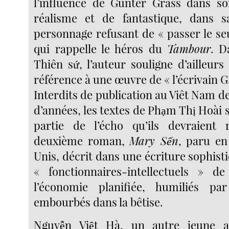
l’influence de Günter Grass dans so
réalisme et de fantastique, dans s
personnage refusant de « passer le seu
qui rappelle le héros du
Tambour
. D
Thiên sứ, l’auteur souligne d’ailleurs 
référence à une œuvre de « l’écrivain G.
Interdits de publication au Viêt Nam d
d’années, les textes de Phạm Thị Hoài 
partie de l’écho qu’ils devraient 
deuxième roman,
Mary Sến
, paru en
Unis, décrit dans une écriture sophisti
« fonctionnaires-intellectuels » d
l’économie planifiée, humiliés p
embourbés dans la bêtise.
Nguyễn Việt Hà, un autre jeune a