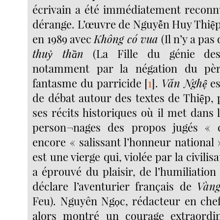
écrivain a été immédiatement reconn
dérange. L’œuvre de Nguyễn Huy Thiệp,
en 1989 avec
Không có vua
(Il n’y a pas 
thuỷ thần
(La Fille du génie des
notamment par la négation du pèr
fantasme du parricide
[
1
]
.
Văn Nghệ
es
de débat autour des textes de Thiệp, 
ses récits historiques où il met dans
person¬nages des propos jugés « 
encore « salissant l’honneur national
est une vierge qui, violée par la civilis
a éprouvé du plaisir, de l’humiliation 
déclare l’aventurier français de
Vàng
Feu). Nguyên Ngọc, rédacteur en che
alors montré un courage extraordin