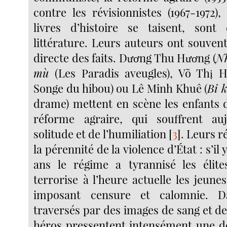
contre les révisionnistes (1967-1972),
livres d’histoire se taisent, sont
littérature. Leurs auteurs ont souven
directe des faits. Dương Thu Hương (
Nh
mù
(Les Paradis aveugles), Võ Thị H
Songe du hibou) ou Lê Minh Khuê (
Bi 
drame) mettent en scène les enfants d
réforme agraire, qui souffrent au
solitude et de l’humiliation
[
3
]
. Leurs r
la pérennité de la violence d’État : s’il 
ans le régime a tyrannisé les élites 
terrorise à l’heure actuelle les jeunes
imposant censure et calomnie. D
traversés par des images de sang et de
héros pressentent intensément une de