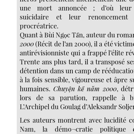
une mort annoncée ; d’où leur
suicidaire et leur renoncement
procréatrice.
Quant à Bùi Ngọc Tấn, auteur du rom
2000
(Récit de l’an 2000), il a été vic
antirévisionniste qui a frappé l’élite r
Trente ans plus tard, il a transposé s
détention dans un camp de rééducatio
à la fois sensible, vigoureuse et âpre s
humaines.
Chuyện kể năm 2000
, dét
lors de sa parution, rappelle à 
L’Archipel du Goulag d’Aleksandr Solje
Les auteurs montrent avec lucidité 
Nam, la démo¬cratie politique e