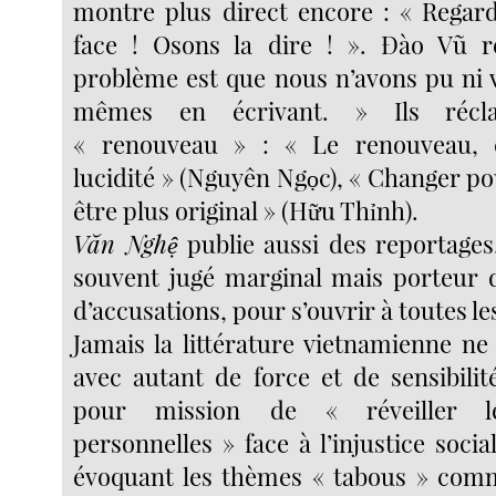
montre plus direct encore : « Regard
face ! Osons la dire ! ». Đào Vũ r
problème est que nous n’avons pu ni 
mêmes en écrivant. » Ils récl
« renouveau » : « Le renouveau, c
lucidité » (Nguyên Ngọc), « Changer po
être plus original » (Hữu Thỉnh).
Văn Nghệ
publie aussi des reportages,
souvent jugé marginal mais porteur d
d’accusations, pour s’ouvrir à toutes les
Jamais la littérature vietnamienne ne
avec autant de force et de sensibili
pour mission de « réveiller le
personnelles » face à l’injustice socia
évoquant les thèmes « tabous » comm