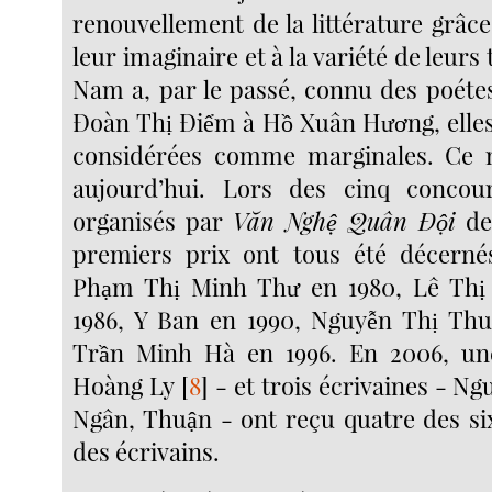
renouvellement de la littérature grâce
leur imaginaire et à la variété de leurs 
Nam a, par le passé, connu des poétes
Đoàn Thị Điểm à Hồ Xuân Hương, elles
considérées comme marginales. Ce n’
aujourd’hui. Lors des cinq concou
organisés par
Văn Nghệ Quân Đội
de 
premiers prix ont tous été décern
Phạm Thị Minh Thư en 1980, Lê Th
1986, Y Ban en 1990, Nguyễn Thị Thu
Trần Minh Hà en 1996. En 2006, un
Hoàng Ly
[
8
]
- et trois écrivaines - N
Ngân, Thuận - ont reçu quatre des six
des écrivains.