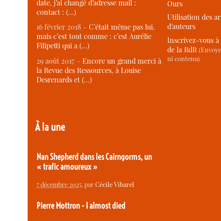
date, j’ai changé d’adresse mail :
Ours
contact : (…)
Utilisation des ar
d’auteurs
16 février 2018 –
C’était même pas lui,
mais c’est tout comme : c’est Aurélie
Inscrivez-vous à 
Filipetti qui a (…)
de la RdR
(Envoye
ni contenu)
29 août 2017 –
Encore un grand merci à
la Revue des Ressources, à Louise
Desrenards et (…)
À la une
Nan Shepherd dans les Cairngorms, un
« trafic amoureux »
7 décembre 2025
, par
Cécile Vibarel
Pierre Mottron - I almost died