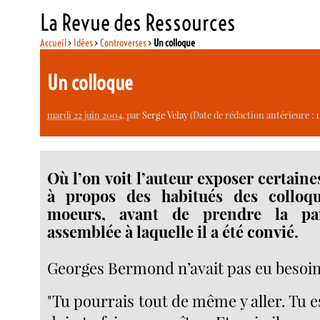
La Revue des Ressources
Accueil
>
Idées
>
Controverses
>
Un colloque
Un colloque
mardi 22 juin 2004
, par
Serge Velay
(Date de rédaction antérieure : 1
Où l’on voit l’auteur exposer certain
à propos des habitués des colloq
moeurs, avant de prendre la pa
assemblée à laquelle il a été convié.
Georges Bermond n’avait pas eu besoin 
"Tu pourrais tout de même y aller. Tu es