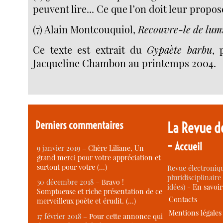
peuvent lire... Ce que l’on doit leur propose
(7) Alain Montcouquiol,
Recouvre-le de lum
Ce texte est extrait du
Gypaète barbu
, 
Jacqueline Chambon au printemps 2004.
Derniers commentaires
La Revue d
-
Accueil
9 janvier 2019 –
Chère Liliane, Un
grand merci pour votre appréciation et
surtout pour votre (…)
Revue électroniqu
pluridisciplinaire 
30 décembre 2018 –
Bravo !
idées) -
En savoi
Somptueuse et riche présentation de ce
Contacts
merveilleux poète et érudit. (…)
Mentions légales
17 février 2018 –
Pour cette annonce qui