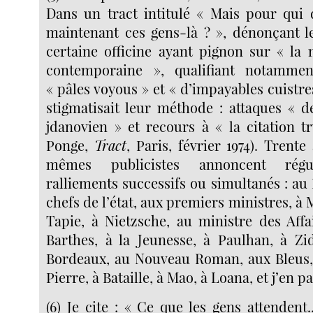
Dans un tract intitulé « Mais pour qui
maintenant ces gens-là ? », dénonçant l
certaine officine ayant pignon sur « la
contemporaine », qualifiant notamme
« pâles voyous » et « d’impayables cuistre
stigmatisait leur méthode : attaques « d
jdanovien » et recours à « la citation t
Ponge,
Tract
, Paris, février 1974). Trente
mêmes publicistes annoncent régu
ralliements successifs ou simultanés : au 
chefs de l’état, aux premiers ministres, à 
Tapie, à Nietzsche, au ministre des Affa
Barthes, à la Jeunesse, à Paulhan, à Zi
Bordeaux, au Nouveau Roman, aux Bleus, à
Pierre, à Bataille, à Mao, à Loana, et j’en pa
(6) Je cite : « Ce que les gens attendent..