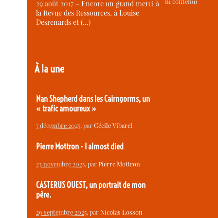
ni contenu)
29 août 2017 –
Encore un grand merci à
la Revue des Ressources, à Louise
Desrenards et (…)
À la une
Nan Shepherd dans les Cairngorms, un
« trafic amoureux »
7 décembre 2025
, par
Cécile Vibarel
Pierre Mottron - I almost died
23 novembre 2025
, par
Pierre Mottron
CASTERUS OUEST, un portrait de mon
père.
29 septembre 2025
, par
Nicolas Losson