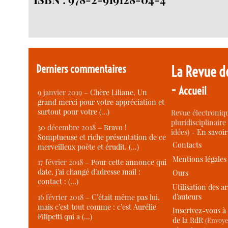
Derniers commentaires
La Revue d
-
Accueil
9 janvier 2019 –
Chère Liliane, Un
grand merci pour votre appréciation et
surtout pour votre (…)
Revue électroniqu
pluridisciplinaire 
30 décembre 2018 –
Bravo !
idées) -
En savoi
Somptueuse et riche présentation de ce
Contacts
merveilleux poète et érudit. (…)
Mentions légales
17 février 2018 –
Pour cette annonce qui
date, j’ai changé d’adresse mail :
Ours
contact : (…)
Utilisation des ar
d’auteurs
16 février 2018 –
C’était même pas lui,
mais c’est tout comme : c’est Aurélie
Inscrivez-vous à 
Filipetti qui a (…)
de la RdR
(Envoye