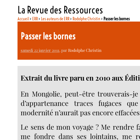
La Revue des Ressources
Accueil
>
ERR
>
Les auteurs de ERR
>
Rodolphe Christin
>
Passer les bornes
Passer les bornes
samedi 22 janvier 2011
, par
Rodolphe Christin
Extrait du livre paru en 2010 aux Édit
En Mongolie, peut-être trouverais-je
d’appartenance traces fugaces qu
modernité n’aurait pas encore effacées. 
Le sens de mon voyage ? Me rendre f
me fondre dans ses lointains, me r