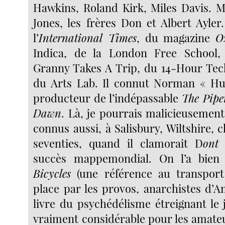
Hawkins, Roland Kirk, Miles Davis. M
Jones, les frères Don et Albert Ayler
l’
International Times
, du magazine
O
Indica, de la London Free School,
Granny Takes A Trip, du 14-Hour Tec
du Arts Lab. Il connut Norman « Hu
producteur de l’indépassable
The Pipe
Dawn
. Là, je pourrais malicieusement 
connus aussi, à Salisbury, Wiltshire, c
seventies, quand il clamorait D
ont 
succès mappemondial. On l’a bien
Bicycles
(une référence au transport
place par les provos, anarchistes d’A
livre du psychédélisme étreignant le 
vraiment considérable pour les amate