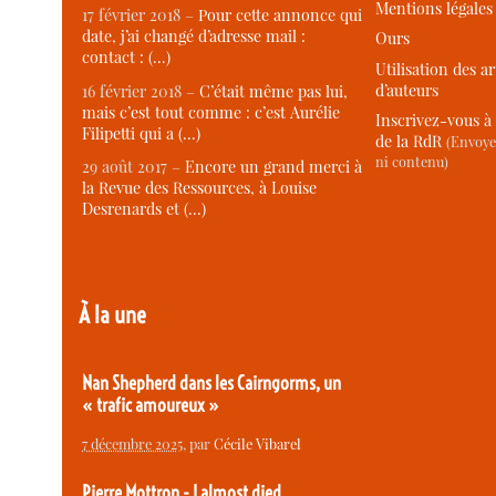
Mentions légales
17 février 2018 –
Pour cette annonce qui
date, j’ai changé d’adresse mail :
Ours
contact : (…)
Utilisation des ar
d’auteurs
16 février 2018 –
C’était même pas lui,
mais c’est tout comme : c’est Aurélie
Inscrivez-vous à 
Filipetti qui a (…)
de la RdR
(Envoye
ni contenu)
29 août 2017 –
Encore un grand merci à
la Revue des Ressources, à Louise
Desrenards et (…)
À la une
Nan Shepherd dans les Cairngorms, un
« trafic amoureux »
7 décembre 2025
, par
Cécile Vibarel
Pierre Mottron - I almost died