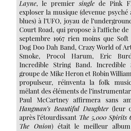
Layne
, le premier
single
de Pink Fl
exploser la musique (devenue psyché
blues) à l’UFO, joyau de l’undergrou
Court Road, qui propose à l’affiche d
septembre 1967 rien moins que Soft
Dog Doo Dah Band, Crazy World of Ar
Smoke, Procol Harum, Eric Burd
Incredible String Band. Incredible 
groupe de Mike Heron et Robin Williams
propulseur, réinventa la folk musi
mêlant des éléments de l’instrumentar
Paul McCartney affirmera sans 
Hangman’s Beautiful Daughter
(leur 
après l’étourdissant
The 5,000 Spirits 
The Onion
) était le meilleur album