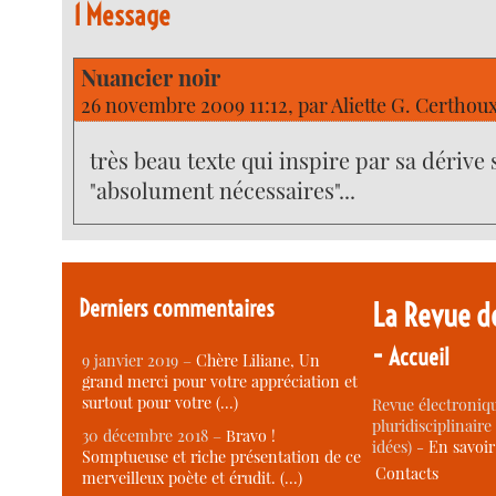
1 Message
Nuancier noir
26 novembre 2009 11:12, par
Aliette G. Certhou
très beau texte qui inspire par sa dérive 
"absolument nécessaires"...
Derniers commentaires
La Revue d
-
Accueil
9 janvier 2019 –
Chère Liliane, Un
grand merci pour votre appréciation et
surtout pour votre (…)
Revue électroniqu
pluridisciplinaire 
30 décembre 2018 –
Bravo !
idées) -
En savoi
Somptueuse et riche présentation de ce
Contacts
merveilleux poète et érudit. (…)