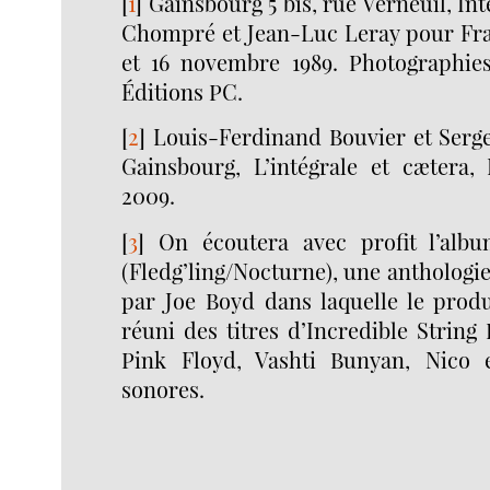
[
1
]
Gainsbourg 5 bis, rue Verneuil, In
Chompré et Jean-Luc Leray pour Fran
et 16 novembre 1989. Photographie
Éditions PC.
[
2
]
Louis-Ferdinand Bouvier et Serge
Gainsbourg, L’intégrale et cætera, É
2009.
[
3
]
On écoutera avec profit l’alb
(Fledg’ling/Nocturne), une anthologie
par Joe Boyd dans laquelle le produ
réuni des titres d’Incredible String
Pink Floyd, Vashti Bunyan, Nico e
sonores.