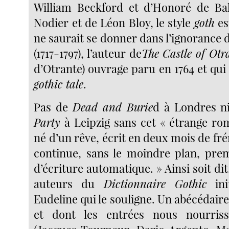
William Beckford et d’Honoré de Bal
Nodier et de Léon Bloy, le style
goth
es
ne saurait se donner dans l’ignorance
(1717-1797), l’auteur de
The Castle of Otr
d’Otrante) ouvrage paru en 1764 et qui 
gothic tale
.
Pas de
Dead and Burie
d à Londres n
Party
à Leipzig sans cet « étrange rom
né d’un rêve, écrit en deux mois de fré
continue, sans le moindre plan, pre
d’écriture automatique. » Ainsi soit dit.
auteurs du
Dictionnaire Gothic
ini
Eudeline qui le souligne. Un abécédaire 
et dont les entrées nous nourris