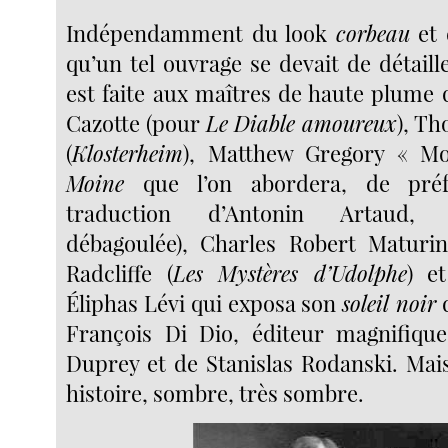
Indépendamment du look
corbeau
et
qu’un tel ouvrage se devait de détaill
est faite aux maîtres de haute plume 
Cazotte (pour
Le Diable amoureux
), T
(
Klosterheim
), Matthew Gregory « M
Moine
que l’on abordera, de préf
traduction d’Antonin Artaud,
débagoulée), Charles Robert Maturin
Radcliffe (
Les Mystères d’Udolphe
) e
Éliphas Lévi qui exposa son
soleil noir
d
François Di Dio, éditeur magnifique
Duprey et de Stanislas Rodanski. Mais
histoire, sombre, très sombre.