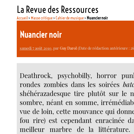
La Revue des Ressources
Accueil
>
Masse critique
>
Cahier de musique
>
Nuancier noir
Nuancier noir
samedi 7 août 2010
, par
Guy Darol
(Date de rédaction antérieure : 
Deathrock, psychobilly, horror pu
rondes zombies dans les soirées
bat
shéhérazadesque tire plutôt sur le no
sombre, néant en somme, irrémédiabl
vue de loin, cette mouvance qui donne 
fou rire) est cependant enracinée d
meilleur marbre de la littérature