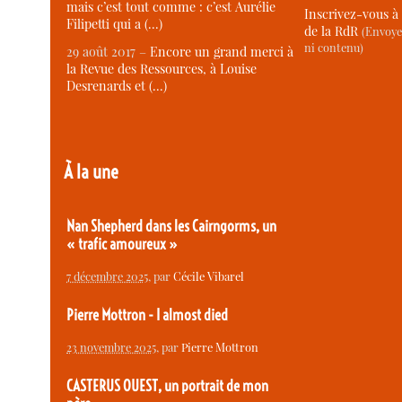
mais c’est tout comme : c’est Aurélie
Inscrivez-vous à 
Filipetti qui a (…)
de la RdR
(Envoye
ni contenu)
29 août 2017 –
Encore un grand merci à
la Revue des Ressources, à Louise
Desrenards et (…)
À la une
Nan Shepherd dans les Cairngorms, un
« trafic amoureux »
7 décembre 2025
, par
Cécile Vibarel
Pierre Mottron - I almost died
23 novembre 2025
, par
Pierre Mottron
CASTERUS OUEST, un portrait de mon