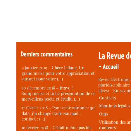
Derniers commentaires
La Revue d
-
Accueil
9 janvier 2019 –
Chère Liliane, Un
grand merci pour votre appréciation et
surtout pour votre (…)
Revue électroniqu
pluridisciplinaire 
30 décembre 2018 –
Bravo !
idées) -
En savoi
Somptueuse et riche présentation de ce
Contacts
merveilleux poète et érudit. (…)
Mentions légales
17 février 2018 –
Pour cette annonce qui
date, j’ai changé d’adresse mail :
Ours
contact : (…)
Utilisation des ar
d’auteurs
16 février 2018 –
C’était même pas lui,