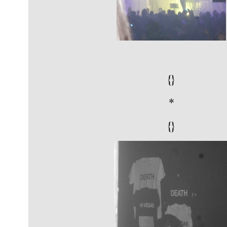
{}
*
{}