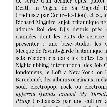
de sortie d’un dernier opus, plutôt 
Death In Vegas, de Sa Majesté Ri
(traduisez par Cœur-de-Lion), et ce, le
Richard Maguire, sujet britannique n
adoubé Roi des DJ’s depuis près 
d’années dont les états de service
présenter : une base-studio, les
Mecque de l’avant-garde britannique f
sets résidentiels dans les boîtes les
Nightclubbing international (les Job
londoniens, le Loft à New-York, ou 
Barcelone), des albums originaux, mêl
soul, electropop, rock ou electroni
uppercut
(
Hands around My Throat
Rising
) rehaussés par une culture a