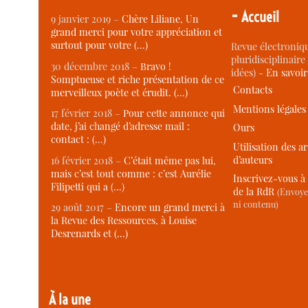
-
Accueil
9 janvier 2019 –
Chère Liliane, Un
grand merci pour votre appréciation et
surtout pour votre (…)
Revue électroniqu
pluridisciplinaire 
30 décembre 2018 –
Bravo !
idées) -
En savoi
Somptueuse et riche présentation de ce
Contacts
merveilleux poète et érudit. (…)
Mentions légales
17 février 2018 –
Pour cette annonce qui
date, j’ai changé d’adresse mail :
Ours
contact : (…)
Utilisation des ar
d’auteurs
16 février 2018 –
C’était même pas lui,
mais c’est tout comme : c’est Aurélie
Inscrivez-vous à 
Filipetti qui a (…)
de la RdR
(Envoye
ni contenu)
29 août 2017 –
Encore un grand merci à
la Revue des Ressources, à Louise
Desrenards et (…)
À la une