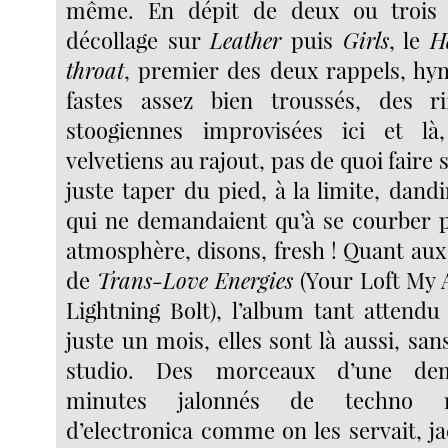
même. En dépit de deux ou trois sa
décollage sur
Leather
puis
Girls
, le
H
throat
, premier des deux rappels, h
fastes assez bien troussés, des ri
stoogiennes improvisées ici et l
velvetiens au rajout, pas de quoi fair
juste taper du pied, à la limite, dan
qui ne demandaient qu’à se courber 
atmosphère, disons, fresh ! Quant aux
de
Trans-Love Energies
(Your Loft My A
Lightning Bolt), l’album tant attendu 
juste un mois, elles sont là aussi, san
studio. Des morceaux d’une dem
minutes jalonnés de techno m
d’electronica comme on les servait, ja