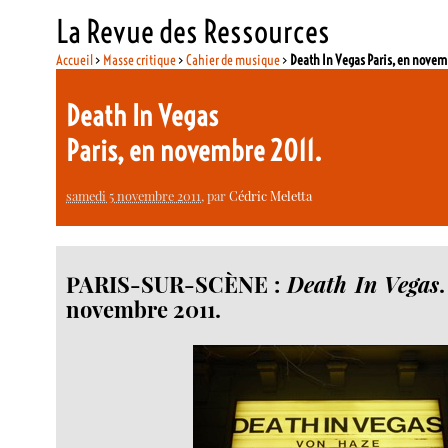
La Revue des Ressources
Accueil
>
Masse critique
>
Cahier de musique
>
Death In Vegas Paris, en novem
Death In Vegas
Paris, en novembre 2011.
samedi 5 novembre 2011
, par
Cédric Meletta
PARIS-SUR-SCÈNE :
Death In Vegas
novembre 2011.