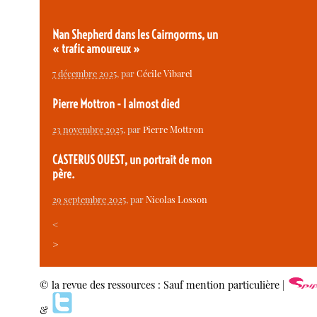
Nan Shepherd dans les Cairngorms, un
« trafic amoureux »
7 décembre 2025
, par
Cécile Vibarel
Pierre Mottron - I almost died
23 novembre 2025
, par
Pierre Mottron
CASTERUS OUEST, un portrait de mon
père.
29 septembre 2025
, par
Nicolas Losson
<
>
© la revue des ressources : Sauf mention particulière |
&