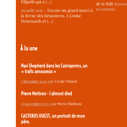
Filipetti qui a (…)
de la RdR
(Envoye
ni contenu)
29 août 2017 –
Encore un grand merci à
la Revue des Ressources, à Louise
Desrenards et (…)
À la une
Nan Shepherd dans les Cairngorms, un
« trafic amoureux »
7 décembre 2025
, par
Cécile Vibarel
Pierre Mottron - I almost died
23 novembre 2025
, par
Pierre Mottron
CASTERUS OUEST, un portrait de mon
père.