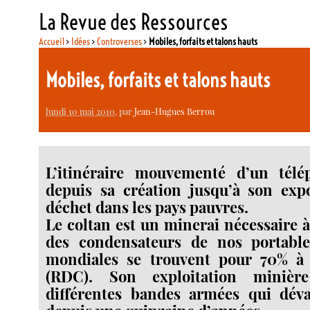
La Revue des Ressources
Accueil
>
Idées
>
Controverses
>
Mobiles, forfaits et talons hauts
Mobiles, forfaits et talons hauts
lundi 10 mai 2010
, par
Jean-Hugues Berrou
L’itinéraire mouvementé d’un télé
depuis sa création jusqu’à son ex
déchet dans les pays pauvres.
Le coltan est un minerai nécessaire à
des condensateurs de nos portable
mondiales se trouvent pour 70% à
(RDC). Son exploitation minièr
différentes bandes armées qui déva