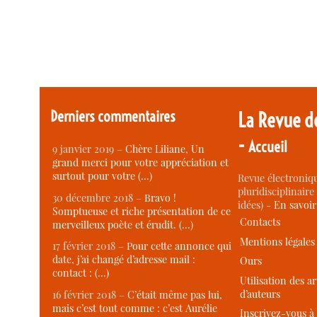
Derniers commentaires
La Revue d
-
Accueil
9 janvier 2019 –
Chère Liliane, Un
grand merci pour votre appréciation et
surtout pour votre (…)
Revue électroniqu
pluridisciplinaire 
30 décembre 2018 –
Bravo !
idées) -
En savoi
Somptueuse et riche présentation de ce
Contacts
merveilleux poète et érudit. (…)
Mentions légales
17 février 2018 –
Pour cette annonce qui
date, j’ai changé d’adresse mail :
Ours
contact : (…)
Utilisation des ar
d’auteurs
16 février 2018 –
C’était même pas lui,
mais c’est tout comme : c’est Aurélie
Inscrivez-vous à 