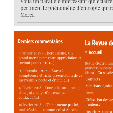
Voilà un parallèle intéressant qui éclaire
pertinent le phénomène d’entropie qui ra
Merci.
Derniers commentaires
La Revue d
-
Accueil
9 janvier 2019 –
Chère Liliane, Un
grand merci pour votre appréciation et
surtout pour votre (…)
Revue électroniqu
pluridisciplinaire 
30 décembre 2018 –
Bravo !
idées) -
En savoi
Somptueuse et riche présentation de ce
Contacts
merveilleux poète et érudit. (…)
Mentions légales
17 février 2018 –
Pour cette annonce qui
date, j’ai changé d’adresse mail :
Ours
contact : (…)
Utilisation des ar
d’auteurs
16 février 2018 –
C’était même pas lui,
mais c’est tout comme : c’est Aurélie
Inscrivez-vous à 