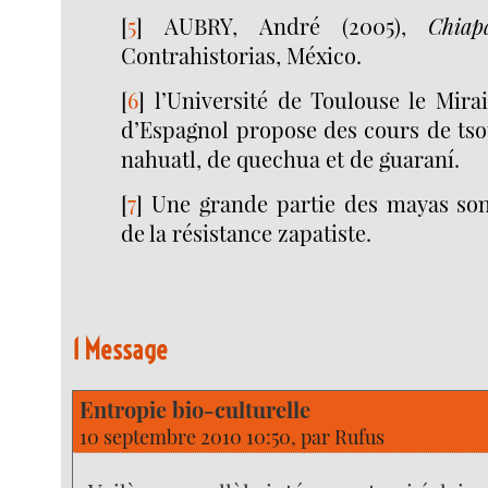
[
5
]
AUBRY, André (2005),
Chiap
Contrahistorias, México.
[
6
]
l’Université de Toulouse le Mira
d’Espagnol propose des cours de tsot
nahuatl, de quechua et de guaraní.
[
7
]
Une grande partie des mayas son
de la résistance zapatiste.
1 Message
Entropie bio-culturelle
10 septembre 2010 10:50, par
Rufus