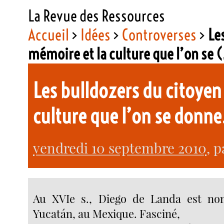
La Revue des Ressources
Accueil
>
Idées
>
Controverses
>
Le
mémoire et la culture que l’on se
Les bulldozers du citoyen
culture que l’on se donn
vendredi 10 septembre 2010
, 
Au XVIe s., Diego de Landa est n
Yucatán, au Mexique. Fasciné,