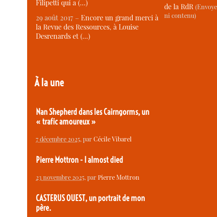
Filipetti qui a (…)
de la RdR
(Envoye
ni contenu)
29 août 2017 –
Encore un grand merci à
la Revue des Ressources, à Louise
Desrenards et (…)
À la une
Nan Shepherd dans les Cairngorms, un
« trafic amoureux »
7 décembre 2025
, par
Cécile Vibarel
Pierre Mottron - I almost died
23 novembre 2025
, par
Pierre Mottron
CASTERUS OUEST, un portrait de mon
père.