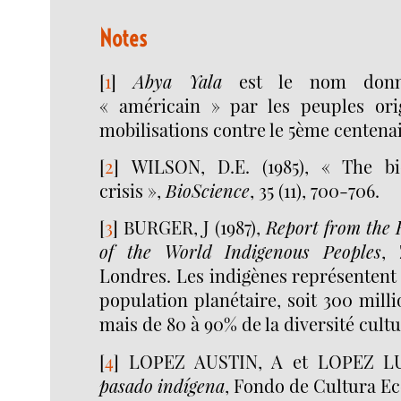
Notes
[
1
]
Abya Yala
est le nom donné
« américain » par les peuples orig
mobilisations contre le 5ème centenai
[
2
]
WILSON, D.E. (1985), « The bio
crisis »,
BioScience
, 35 (11), 700-706.
[
3
]
BURGER, J (1987),
Report from the F
of the World Indigenous Peoples
, 
Londres. Les indigènes représentent
population planétaire, soit 300 mill
mais de 80 à 90% de la diversité cultu
[
4
]
LOPEZ AUSTIN, A et LOPEZ LU
pasado indígena
, Fondo de Cultura E