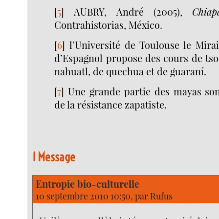
[
5
]
AUBRY, André (2005),
Chiap
Contrahistorias, México.
[
6
]
l’Université de Toulouse le Mira
d’Espagnol propose des cours de tsot
nahuatl, de quechua et de guaraní.
[
7
]
Une grande partie des mayas son
de la résistance zapatiste.
1 Message
Entropie bio-culturelle
10 septembre 2010 10:50, par
Rufus