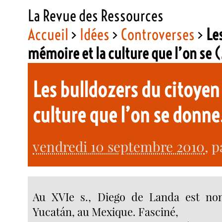
La Revue des Ressources
Accueil
>
Idées
>
Controverses
>
Le
mémoire et la culture que l’on se
Les bulldozers du citoyen
culture que l’on se donn
vendredi 10 septembre 2010
, 
Au XVIe s., Diego de Landa est n
Yucatán, au Mexique. Fasciné,