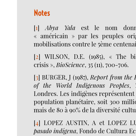
Notes
[
1
]
Abya Yala
est le nom donné
« américain » par les peuples orig
mobilisations contre le 5ème centenai
[
2
]
WILSON, D.E. (1985), « The bio
crisis »,
BioScience
, 35 (11), 700-706.
[
3
]
BURGER, J (1987),
Report from the F
of the World Indigenous Peoples
, 
Londres. Les indigènes représentent
population planétaire, soit 300 mill
mais de 80 à 90% de la diversité cultu
[
4
]
LOPEZ AUSTIN, A et LOPEZ LU
pasado indígena
, Fondo de Cultura E