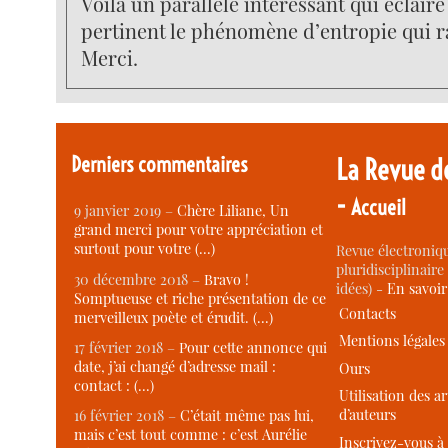
Voilà un parallèle intéressant qui éclaire
pertinent le phénomène d’entropie qui ra
Merci.
Derniers commentaires
La Revue d
-
Accueil
9 janvier 2019 –
Chère Liliane, Un
grand merci pour votre appréciation et
surtout pour votre (…)
Revue électroniqu
pluridisciplinaire 
30 décembre 2018 –
Bravo !
idées) -
En savoi
Somptueuse et riche présentation de ce
Contacts
merveilleux poète et érudit. (…)
Mentions légales
17 février 2018 –
Pour cette annonce qui
date, j’ai changé d’adresse mail :
Ours
contact : (…)
Utilisation des ar
d’auteurs
16 février 2018 –
C’était même pas lui,
mais c’est tout comme : c’est Aurélie
Inscrivez-vous à 