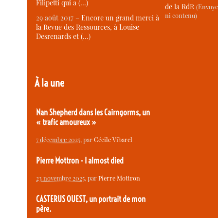
Filipetti qui a (…)
de la RdR
(Envoye
ni contenu)
29 août 2017 –
Encore un grand merci à
la Revue des Ressources, à Louise
Desrenards et (…)
À la une
Nan Shepherd dans les Cairngorms, un
« trafic amoureux »
7 décembre 2025
, par
Cécile Vibarel
Pierre Mottron - I almost died
23 novembre 2025
, par
Pierre Mottron
CASTERUS OUEST, un portrait de mon
père.