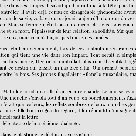
e dans ses tempes. Il savait qu’il aurait mal à la tête, plus tar
 contrôler. Il avait déjà connu ce désagréable phénomène avan
tion de sa vie, voilà ce qui se jouait aujourd’hui autour du ver
njeu. Mais sa femme n’était pas au courant de ce retournemen
vie et sa mort, l’épaisseur de leur relation, sa solidité. Sûr que,
entre eux, mais cela n’effaçait pas toutes ces années…
eure était au dénouement, lors de ces instants irréversibles
ation qui tient une vie dans son impact. Tout serait si simple
. Une fois encore, Hector ne contrôlait plus rien. Il semblait fig
 ce destin qui faisait un pas face à lui. Qui prenait position
endre le bois. Ses jambes flagellaient -flanelle musculaire, m
. Mathilde la ralluma, elle était encore chaude. Le jour se levai
nt. Une mouche s’envola tout d’un coup, en bourdonnements fug
était que les leurs, les reflets sombres de leurs moindres ges
thilde. Elle l’interrogea du regard, il lui répondit d’un signe d
hoisissait la lettre.
s délicatesse de la troisième phalange.
 dans le plastique, le déchirait avec vigueur.