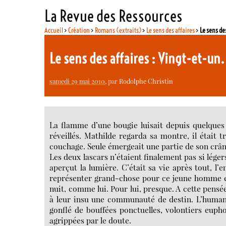
La Revue des Ressources
Accueil
>
Création
>
Romans (extraits)
>
Le sens des affaires
>
Le sens de
Le sens des affaires : Vingt-et-un
samedi 29 mai 2010
, par
Rodolphe Christin
La flamme d’une bougie luisait depuis quelques m
réveillés. Mathilde regarda sa montre, il était t
couchage. Seule émergeait une partie de son crân
Les deux lascars n’étaient finalement pas si lége
aperçut la lumière. C’était sa vie après tout, l’
représenter grand-chose pour ce jeune homme et
nuit, comme lui. Pour lui, presque. A cette pensé
à leur insu une communauté de destin. L’humani
gonflé de bouffées ponctuelles, volontiers euph
agrippées par le doute.