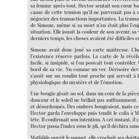
sa femme après tout. Hector sentait son cœur battr
cause de cette tension qu’il ne parvenait pas à
négocier des transactions importantes. La transac
de Simone, même si sa mort n’en était plus l’e
situation. Elle jouait la couleur de son avenir, sa 
derniers temps, les choses avaient été difficiles 
Simone avait donc joué sa carte maitresse. L’h
l’existence réserve parfois. La carte de la révél
facile, si insipide, si l’on pouvait tout contrôler
bord de sa vie. Nu comme un ver. Dérisoire devant
s’assit sur un rondin tout proche qui servait à f
physiologique du mystère et de l’émotion.
Une bougie gisait au sol, dans un coin de la pièce
douceur et le soleil ne brillait pas suffisamme
et désordonnés. Des ombres bougeaient, mais ce n’
Hector garda l’enveloppe puis tendit le colis à Ma
tête. Il confirmait son intention. A cet instant, il c
Hector passa l’index sous le pli, qu’il déchira san
Mathilde ouvrit le paquet, elle crochait ses doigts