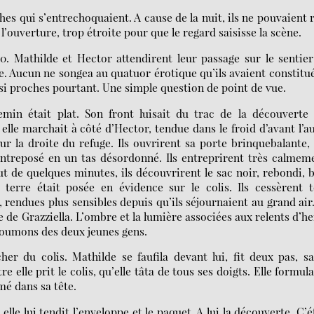
es qui s’entrechoquaient. A cause de la nuit, ils ne pouvaient 
l’ouverture, trop étroite pour que le regard saisisse la scène.
0. Mathilde et Hector attendirent leur passage sur le sentie
. Aucun ne songea au quatuor érotique qu’ils avaient constitué
t si proches pourtant. Une simple question de point de vue.
min était plat. Son front luisait du trac de la découverte
 elle marchait à côté d’Hector, tendue dans le froid d’avant l’a
ur la droite du refuge. Ils ouvrirent sa porte brinquebalante,
 entreposé en un tas désordonné. Ils entreprirent très calmem
 de quelques minutes, ils découvrirent le sac noir, rebondi, 
 terre était posée en évidence sur le colis. Ils cessèrent 
rendues plus sensibles depuis qu’ils séjournaient au grand air
de Grazziella. L’ombre et la lumière associées aux relents d’h
s poumons des deux jeunes gens.
er du colis. Mathilde se faufila devant lui, fit deux pas, sa
e elle prit le colis, qu’elle tâta de tous ses doigts. Elle formul
mé dans sa tête.
elle lui tendit l’enveloppe et le paquet. A lui la découverte. C’é