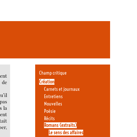
Champ critique
ient
Création
c de
Carnets et journaux
u’il
Entretiens
 pas
Nouvelles
s la
Poésie
ient
Récits
tait
Romans (extraits)
ber,
Le sens des affaires