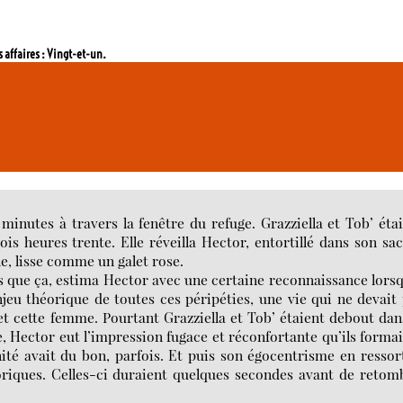
s affaires : Vingt-et-un.
.
inutes à travers la fenêtre du refuge. Grazziella et Tob’ éta
rois heures trente. Elle réveilla Hector, entortillé dans son sa
e, lisse comme un galet rose.
rs que ça, estima Hector avec une certaine reconnaissance lorsq
enjeu théorique de toutes ces péripéties, une vie qui ne devait
 cette femme. Pourtant Grazziella et Tob’ étaient debout dan
e, Hector eut l’impression fugace et réconfortante qu’ils forma
té avait du bon, parfois. Et puis son égocentrisme en ressor
oriques. Celles-ci duraient quelques secondes avant de retom