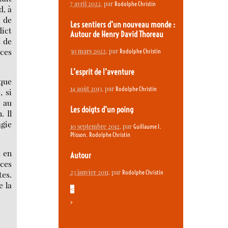
7 avril 2022
, par
Rodolphe Christin
d, à
t de
Les sentiers d’un nouveau monde :
dict
Autour de Henry David Thoreau
t de
 ces
30 mars 2022
, par
Rodolphe Christin
L’esprit de l’aventure
 que
14 août 2013
, par
Rodolphe Christin
, si
é au
Les doigts d’un poing
. Il
agie
10 septembre 2012
, par
Guillaume J.
,
Plisson
Rodolphe Christin
t en
Autour
aces
23 janvier 2011
, par
Rodolphe Christin
tes.
e la
<
>