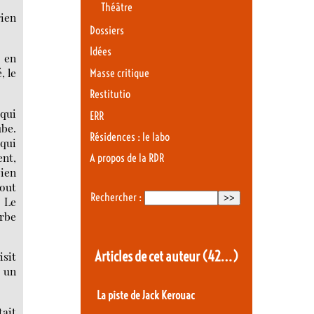
Théâtre
rien
Dossiers
Idées
r en
, le
Masse critique
Restitutio
 qui
ERR
ube.
Résidences : le labo
 qui
ent,
A propos de la RDR
bien
tout
Rechercher :
. Le
erbe
Articles de cet auteur
(42…)
isit
a un
La piste de Jack Kerouac
tait