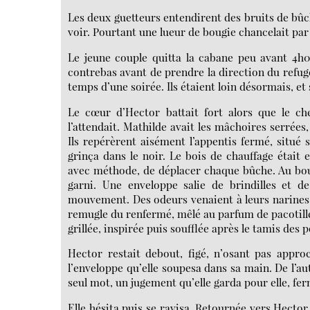
Les deux guetteurs entendirent des bruits de bûch
voir. Pourtant une lueur de bougie chancelait par 
Le jeune couple quitta la cabane peu avant 4h0
contrebas avant de prendre la direction du refuge
temps d’une soirée. Ils étaient loin désormais, e
Le cœur d’Hector battait fort alors que le che
l’attendait. Mathilde avait les mâchoires serrées,
Ils repérèrent aisément l’appentis fermé, situé s
grinça dans le noir. Le bois de chauffage était
avec méthode, de déplacer chaque bûche. Au bout
garni. Une enveloppe salie de brindilles et de
mouvement. Des odeurs venaient à leurs narines, 
remugle du renfermé, mêlé au parfum de pacotille 
grillée, inspirée puis soufflée après le tamis de
Hector restait debout, figé, n’osant pas approch
l’enveloppe qu’elle soupesa dans sa main. De l’autr
seul mot, un jugement qu’elle garda pour elle, fer
Elle hésita puis se ravisa. Retournée vers Hector, 