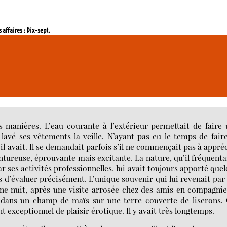
s affaires : Dix-sept.
es manières. L’eau courante à l’extérieur permettait de faire
ir lavé ses vêtements la veille. N’ayant pas eu le temps de fair
u’il avait. Il se demandait parfois s’il ne commençait pas à appré
entureuse, éprouvante mais excitante. La nature, qu’il fréquenta
r ses activités professionnelles, lui avait toujours apporté que
ps d’évaluer précisément. L’unique souvenir qui lui revenait par
une nuit, après une visite arrosée chez des amis en compagni
ur dans un champ de maïs sur une terre couverte de liserons.
exceptionnel de plaisir érotique. Il y avait très longtemps.