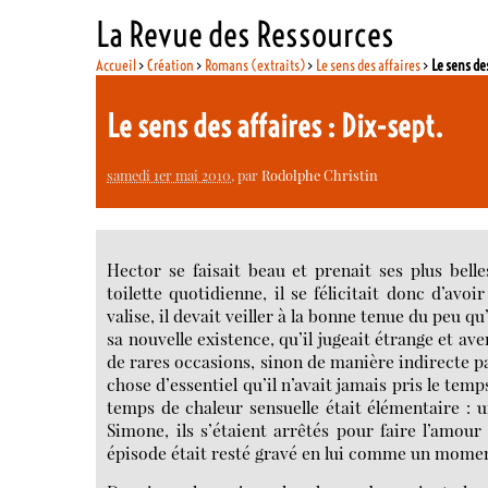
La Revue des Ressources
Accueil
>
Création
>
Romans (extraits)
>
Le sens des affaires
>
Le sens de
Le sens des affaires : Dix-sept.
samedi 1er mai 2010
, par
Rodolphe Christin
Hector se faisait beau et prenait ses plus bell
toilette quotidienne, il se félicitait donc d’avo
valise, il devait veiller à la bonne tenue du peu q
sa nouvelle existence, qu’il jugeait étrange et av
de rares occasions, sinon de manière indirecte pa
chose d’essentiel qu’il n’avait jamais pris le tem
temps de chaleur sensuelle était élémentaire : 
Simone, ils s’étaient arrêtés pour faire l’amo
épisode était resté gravé en lui comme un moment 