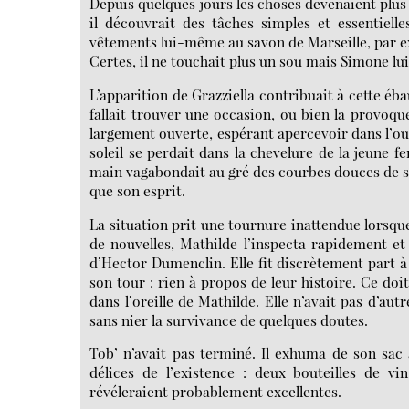
Depuis quelques jours les choses devenaient plus c
il découvrait des tâches simples et essentiell
vêtements lui-même au savon de Marseille, par 
Certes, il ne touchait plus un sou mais Simone lu
L’apparition de Grazziella contribuait à cette éb
fallait trouver une occasion, ou bien la provoqu
largement ouverte, espérant apercevoir dans l’ou
soleil se perdait dans la chevelure de la jeune 
main vagabondait au gré des courbes douces de so
que son esprit.
La situation prit une tournure inattendue lorsque
de nouvelles, Mathilde l’inspecta rapidement e
d’Hector Dumenclin. Elle fit discrètement part à 
son tour : rien à propos de leur histoire. Ce doit
dans l’oreille de Mathilde. Elle n’avait pas d’au
sans nier la survivance de quelques doutes.
Tob’ n’avait pas terminé. Il exhuma de son sac 
délices de l’existence : deux bouteilles de 
révéleraient probablement excellentes.