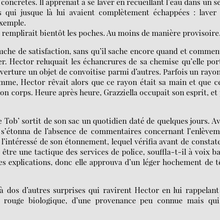
oncrètes. Il apprenait à se laver en recueillant l’eau dans un s
es qui jusque là lui avaient complètement échappées : laver
exemple.
i remplirait bientôt les poches. Au moins de manière provisoire
auche de satisfaction, sans qu’il sache encore quand et comment
er. Hector reluquait les échancrures de sa chemise qu’elle por
verture un objet de convoitise parmi d’autres. Parfois un rayo
femme, Hector rêvait alors que ce rayon était sa main et que c
n corps. Heure après heure, Grazziella occupait son esprit, et
 Tob’ sortit de son sac un quotidien daté de quelques jours. A
t s’étonna de l’absence de commentaires concernant l’enlève
l’intéressé de son étonnement, lequel vérifia avant de constat
 être une tactique des services de police, souffla-t-il à voix b
tres explications, donc elle approuva d’un léger hochement de t
à dos d’autres surprises qui ravirent Hector en lui rappelant
vin rouge biologique, d’une provenance peu connue mais qui