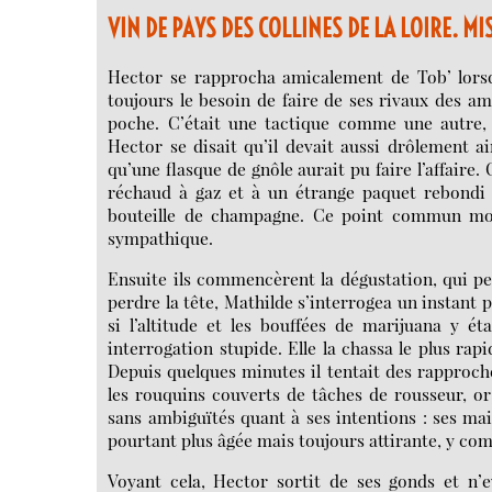
VIN DE PAYS DES COLLINES DE LA LOIRE. MI
Hector se rapprocha amicalement de Tob’ lorsq
toujours le besoin de faire de ses rivaux des ami
poche. C’était une tactique comme une autre, t
Hector se disait qu’il devait aussi drôlement a
qu’une flasque de gnôle aurait pu faire l’affaire.
réchaud à gaz et à un étrange paquet rebondi q
bouteille de champagne. Ce point commun morp
sympathique.
Ensuite ils commencèrent la dégustation, qui pe
perdre la tête, Mathilde s’interrogea un instant p
si l’altitude et les bouffées de marijuana y ét
interrogation stupide. Elle la chassa le plus ra
Depuis quelques minutes il tentait des rapproch
les rouquins couverts de tâches de rousseur, or
sans ambiguïtés quant à ses intentions : ses mai
pourtant plus âgée mais toujours attirante, y co
Voyant cela, Hector sortit de ses gonds et n’e