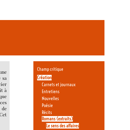
Champ critique
 une
Création
e sa
cier
Carnets et journaux
it à
Entretiens
lque
Nouvelles
 ces
Poésie
e de
Récits
 Cet
Romans (extraits)
Le sens des affaires