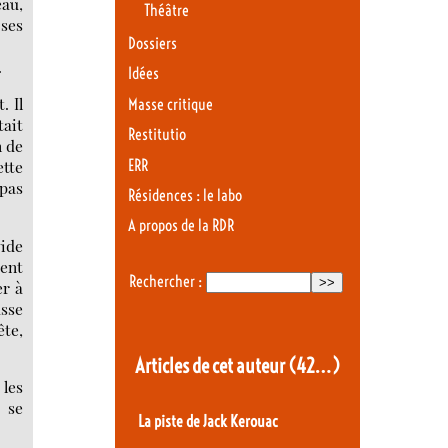
eau,
Théâtre
 ses
Dossiers
.
Idées
. Il
Masse critique
tait
Restitutio
n de
ERR
ette
 pas
Résidences : le labo
A propos de la RDR
vide
ment
Rechercher :
er à
asse
ête,
Articles de cet auteur
(42…)
 les
 se
La piste de Jack Kerouac