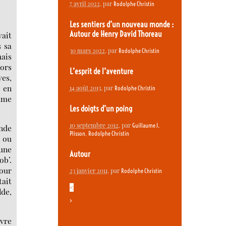
7 avril 2022
, par
Rodolphe Christin
Les sentiers d’un nouveau monde :
Autour de Henry David Thoreau
ait
s sa
30 mars 2022
, par
Rodolphe Christin
mais
lors
L’esprit de l’aventure
ves,
s en
14 août 2013
, par
Rodolphe Christin
mme
Les doigts d’un poing
10 septembre 2012
, par
Guillaume J.
onde
,
Plisson
Rodolphe Christin
, ou
’une
Autour
ob’.
pour
23 janvier 2011
, par
Rodolphe Christin
tait
<
lde,
>
ivre