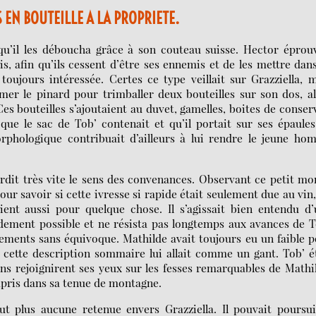
S EN BOUTEILLE A LA PROPRIETE.
u’il les déboucha grâce à son couteau suisse. Hector éprouv
s, afin qu’ils cessent d’être ses ennemis et de les mettre dan
oujours intéressée. Certes ce type veillait sur Grazziella, 
imer le pinard pour trimballer deux bouteilles sur son dos, a
 Ces bouteilles s’ajoutaient au duvet, gamelles, boites de conser
ue le sac de Tob’ contenait et qu’il portait sur ses épaule
hologique contribuait d’ailleurs à lui rendre le jeune ho
rdit très vite le sens des convenances. Observant ce petit m
our savoir si cette ivresse si rapide était seulement due au vin
aient aussi pour quelque chose. Il s’agissait bien entendu d
pidement possible et ne résista pas longtemps aux avances de T
ements sans équivoque. Mathilde avait toujours eu un faible 
 cette description sommaire lui allait comme un gant. Tob’ é
ns rejoignirent ses yeux sur les fesses remarquables de Mathi
mpris dans sa tenue de montagne.
ut plus aucune retenue envers Grazziella. Il pouvait poursu