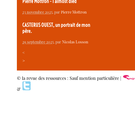
Pierre Mottron - I almost died
23 novembre 2025
, par
Pierre Mottron
CASTERUS OUEST, un portrait de mon
père.
29 septembre 2025
, par
Nicolas Losson
<
>
© la revue des ressources : Sauf mention particulière |
&