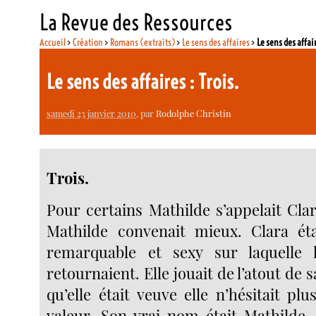
La Revue des Ressources
Accueil
>
Création
>
Romans (extraits)
>
Le sens des affaires
>
Le sens des affair
Le sens des affaires : Trois.
samedi 23 janvier 2010
, par
Rodolphe Christin
Trois.
Pour certains Mathilde s’appelait Cla
Mathilde convenait mieux. Clara ét
remarquable et sexy sur laquelle
retournaient. Elle jouait de l’atout de 
qu’elle était veuve elle n’hésitait pl
valeur. Son vrai nom était Mathilde, 