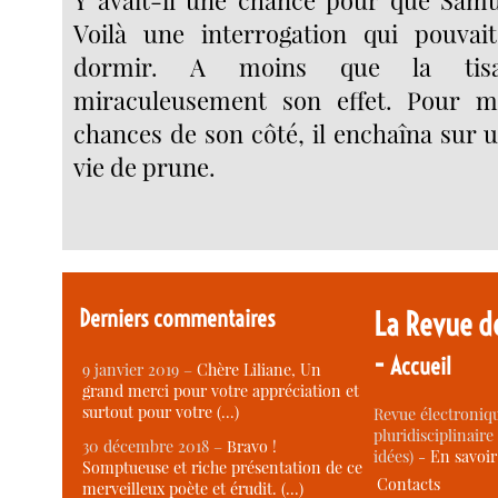
Y avait-il une chance pour que Samue
Voilà une interrogation qui pouvai
dormir. A moins que la tis
miraculeusement son effet. Pour me
chances de son côté, il enchaîna sur 
vie de prune.
Derniers commentaires
La Revue d
-
Accueil
9 janvier 2019 –
Chère Liliane, Un
grand merci pour votre appréciation et
surtout pour votre (…)
Revue électroniqu
pluridisciplinaire 
30 décembre 2018 –
Bravo !
idées) -
En savoi
Somptueuse et riche présentation de ce
Contacts
merveilleux poète et érudit. (…)