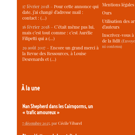
Mentions légales
17 février 2018 –
Pour cette annonce qui
date, j’ai changé d’adresse mail :
Ours
contact : (…)
Utilisation des ar
d’auteurs
16 février 2018 –
C’était même pas lui,
mais c’est tout comme : c’est Aurélie
Inscrivez-vous à 
Filipetti qui a (…)
de la RdR
(Envoye
ni contenu)
29 août 2017 –
Encore un grand merci à
la Revue des Ressources, à Louise
Desrenards et (…)
À la une
Nan Shepherd dans les Cairngorms, un
« trafic amoureux »
7 décembre 2025
, par
Cécile Vibarel