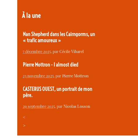
À la une
Nan Shepherd dans les Cairngorms, un
« trafic amoureux »
7 décembre 2025
, par
Cécile Vibarel
Pierre Mottron - I almost died
23 novembre 2025
, par
Pierre Mottron
CASTERUS OUEST, un portrait de mon
père.
29 septembre 2025
, par
Nicolas Losson
<
>