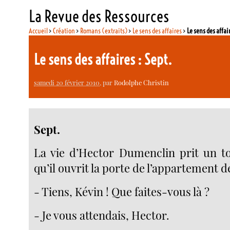
La Revue des Ressources
Accueil
>
Création
>
Romans (extraits)
>
Le sens des affaires
>
Le sens des affair
Le sens des affaires : Sept.
samedi 20 février 2010
, par
Rodolphe Christin
Sept.
La vie d’Hector Dumenclin prit un t
qu’il ouvrit la porte de l’appartement d
- Tiens, Kévin ! Que faites-vous là ?
- Je vous attendais, Hector.