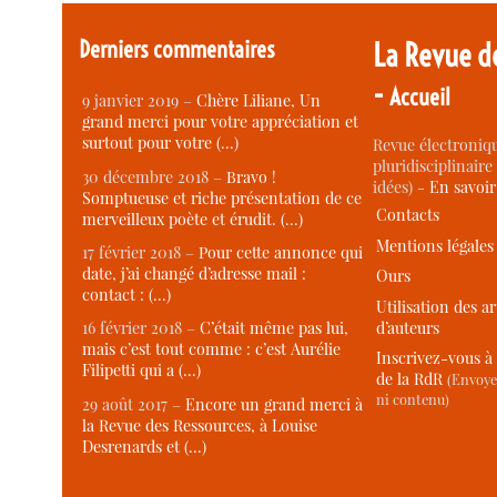
Derniers commentaires
La Revue d
-
Accueil
9 janvier 2019 –
Chère Liliane, Un
grand merci pour votre appréciation et
surtout pour votre (…)
Revue électroniqu
pluridisciplinaire 
30 décembre 2018 –
Bravo !
idées) -
En savoi
Somptueuse et riche présentation de ce
Contacts
merveilleux poète et érudit. (…)
Mentions légales
17 février 2018 –
Pour cette annonce qui
date, j’ai changé d’adresse mail :
Ours
contact : (…)
Utilisation des ar
d’auteurs
16 février 2018 –
C’était même pas lui,
mais c’est tout comme : c’est Aurélie
Inscrivez-vous à 
Filipetti qui a (…)
de la RdR
(Envoye
ni contenu)
29 août 2017 –
Encore un grand merci à
la Revue des Ressources, à Louise
Desrenards et (…)