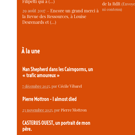
Filipetti qui a (…)
de la RdR
(Envoye
ni contenu)
29 août 2017 –
Encore un grand merci à
la Revue des Ressources, à Louise
Desrenards et (…)
À la une
Nan Shepherd dans les Cairngorms, un
« trafic amoureux »
7 décembre 2025
, par
Cécile Vibarel
Pierre Mottron - I almost died
23 novembre 2025
, par
Pierre Mottron
CASTERUS OUEST, un portrait de mon
père.