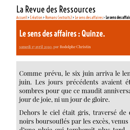
La Revue des Ressources
Accueil
>
Création
>
Romans (extraits)
>
Le sens des affaires
>
Le sens des affai
Le sens des affaires : Quinze.
samedi 17 avril 2010
, par
Rodolphe Christin
Comme prévu, le six juin arriva le l
juin. Les jours précédents avaient 
sombres pour que ce maudit anniversai
jour de joie, ni un jour de gloire.
Dehors le ciel était gris, traversé d
noirs boursouflés par les excès, venus d
d’une pluie qui tomberait plus tard. 