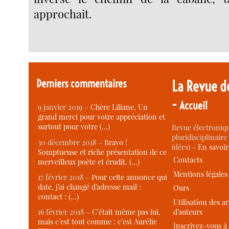
approchait.
Derniers commentaires
La Revue d
-
Accueil
9 janvier 2019 –
Chère Liliane, Un
grand merci pour votre appréciation et
surtout pour votre (…)
Revue électroniqu
pluridisciplinaire 
30 décembre 2018 –
Bravo !
idées) -
En savoi
Somptueuse et riche présentation de ce
Contacts
merveilleux poète et érudit. (…)
Mentions légales
17 février 2018 –
Pour cette annonce qui
date, j’ai changé d’adresse mail :
Ours
contact : (…)
Utilisation des ar
d’auteurs
16 février 2018 –
C’était même pas lui,
mais c’est tout comme : c’est Aurélie
Inscrivez-vous à 