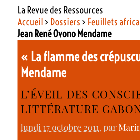
La Revue des Ressources
Accueil
>
Dossiers
>
Feuillets afric
Jean René Ovono Mendame
« La flamme des crépuscu
Mendame
L’ÉVEIL DES CONSCI
LITTÉRATURE GABO
lundi 17 octobre 2011
, par
Mari