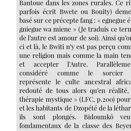
Bantoue dans les zones rurales. Ce ri
parfois écrit Bwete ou Bouity) deme
basé sur
ce précepte fang : « egnegue 
gniegue wa miene » (Je traduis ce ter
de l’autre est amour de soi). Ainsi qu’o
ci et là, le Bwiti n’y est pas perçu c
une religion mais comme la main ten
et accepter l’Autre. Parallèlem
considéré comme le sorcier a
représente le culte ancestral afric
redouté de tous alors qu’en réalité, 
thérapie mystique » (LFC, p.200) pou
et les habitants de Dzopété de la léthar
ils sont plongés. Bidoumkô veu
fondamentaux de la classe des Beyem