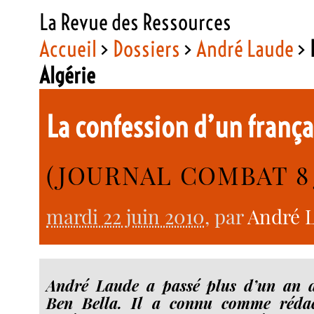
La Revue des Ressources
Accueil
>
Dossiers
>
André Laude
>
Algérie
La confession d’un frança
(JOURNAL COMBAT 8 J
mardi 22 juin 2010
, par
André L
André Laude a passé plus d’un an da
Ben Bella. Il a connu comme rédac