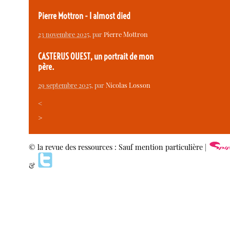
Pierre Mottron - I almost died
23 novembre 2025
, par
Pierre Mottron
CASTERUS OUEST, un portrait de mon
père.
29 septembre 2025
, par
Nicolas Losson
<
>
© la revue des ressources : Sauf mention particulière |
&