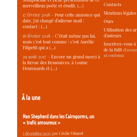
Contacts
merveilleux poète et érudit. (…)
Mentions légales
17 février 2018 –
Pour cette annonce qui
date, j’ai changé d’adresse mail :
Ours
contact : (…)
Utilisation des ar
d’auteurs
16 février 2018 –
C’était même pas lui,
mais c’est tout comme : c’est Aurélie
Inscrivez-vous à 
Filipetti qui a (…)
de la RdR
(Envoye
ni contenu)
29 août 2017 –
Encore un grand merci à
la Revue des Ressources, à Louise
Desrenards et (…)
À la une
Nan Shepherd dans les Cairngorms, un
« trafic amoureux »
7 décembre 2025
, par
Cécile Vibarel