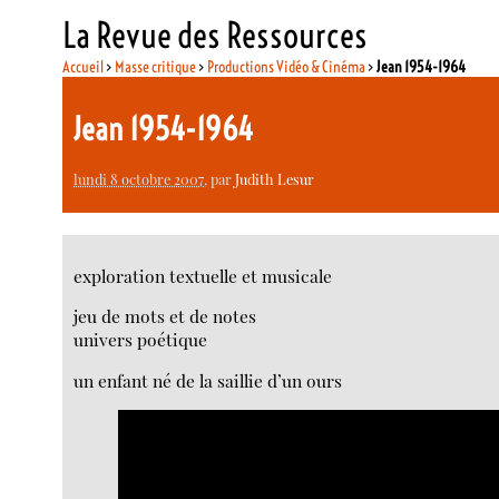
La Revue des Ressources
Accueil
>
Masse critique
>
Productions Vidéo & Cinéma
>
Jean 1954-1964
Jean 1954-1964
lundi 8 octobre 2007
, par
Judith Lesur
exploration textuelle et musicale
jeu de mots et de notes
univers poétique
un enfant né de la saillie d’un ours
Video
Player