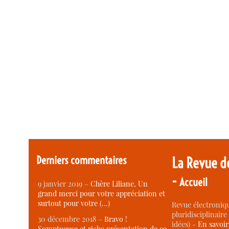
Derniers commentaires
La Revue d
-
Accueil
9 janvier 2019 –
Chère Liliane, Un
grand merci pour votre appréciation et
surtout pour votre (…)
Revue électroniqu
pluridisciplinaire 
30 décembre 2018 –
Bravo !
idées) -
En savoi
Somptueuse et riche présentation de ce