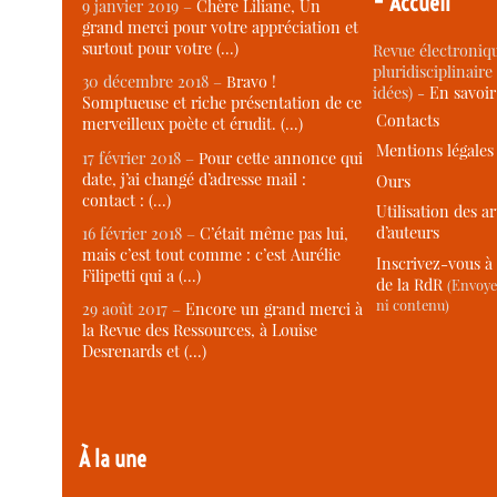
Accueil
9 janvier 2019 –
Chère Liliane, Un
grand merci pour votre appréciation et
surtout pour votre (…)
Revue électroniqu
pluridisciplinaire 
30 décembre 2018 –
Bravo !
idées) -
En savoi
Somptueuse et riche présentation de ce
Contacts
merveilleux poète et érudit. (…)
Mentions légales
17 février 2018 –
Pour cette annonce qui
date, j’ai changé d’adresse mail :
Ours
contact : (…)
Utilisation des ar
d’auteurs
16 février 2018 –
C’était même pas lui,
mais c’est tout comme : c’est Aurélie
Inscrivez-vous à 
Filipetti qui a (…)
de la RdR
(Envoye
ni contenu)
29 août 2017 –
Encore un grand merci à
la Revue des Ressources, à Louise
Desrenards et (…)
À la une