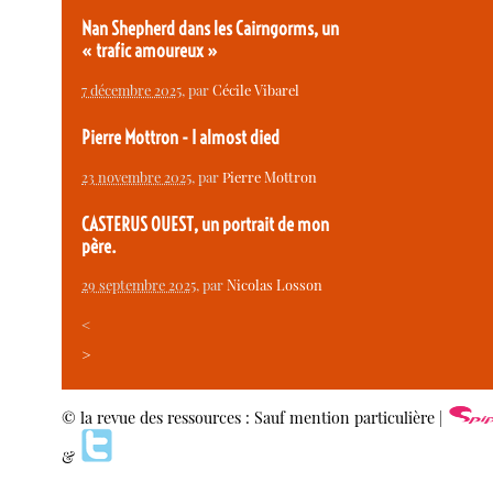
Nan Shepherd dans les Cairngorms, un
« trafic amoureux »
7 décembre 2025
, par
Cécile Vibarel
Pierre Mottron - I almost died
23 novembre 2025
, par
Pierre Mottron
CASTERUS OUEST, un portrait de mon
père.
29 septembre 2025
, par
Nicolas Losson
<
>
© la revue des ressources : Sauf mention particulière |
&