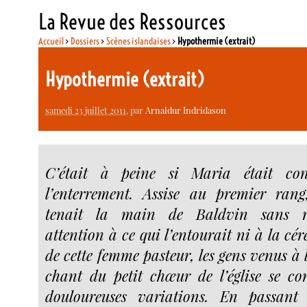
La Revue des Ressources
Accueil
>
Dossiers
>
Scènes islandaises
>
Hypothermie (extrait)
Hypothermie (extrait)
samedi 23 juillet 2011
, par
Arnaldur Indridason
C’était à peine si Maria était con
l’enterrement. Assise au premier rang
tenait la main de Baldvin sans ré
attention à ce qui l’entourait ni à la cé
de cette femme pasteur, les gens venus à 
chant du petit chœur de l’église se c
douloureuses variations. En passant