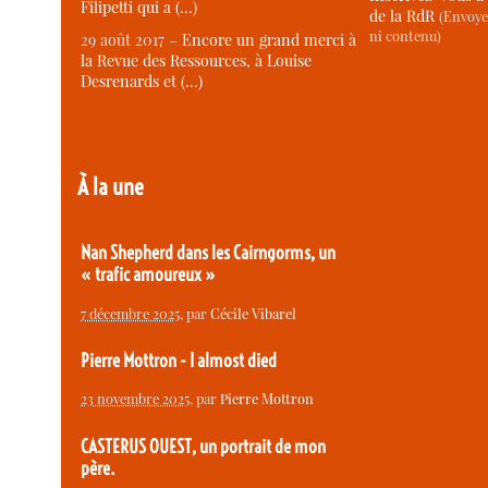
Filipetti qui a (…)
de la RdR
(Envoye
ni contenu)
29 août 2017 –
Encore un grand merci à
la Revue des Ressources, à Louise
Desrenards et (…)
À la une
Nan Shepherd dans les Cairngorms, un
« trafic amoureux »
7 décembre 2025
, par
Cécile Vibarel
Pierre Mottron - I almost died
23 novembre 2025
, par
Pierre Mottron
CASTERUS OUEST, un portrait de mon
père.