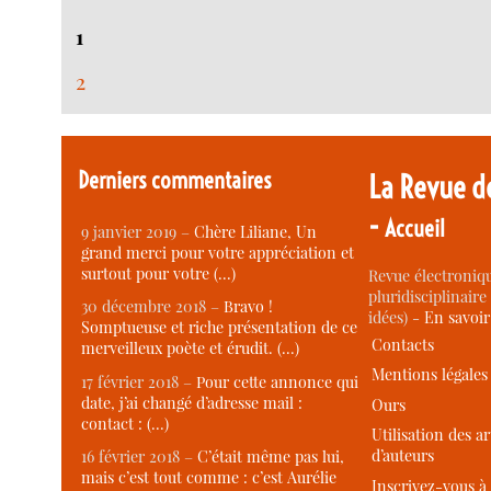
1
2
Derniers commentaires
La Revue d
-
Accueil
9 janvier 2019 –
Chère Liliane, Un
grand merci pour votre appréciation et
surtout pour votre (…)
Revue électroniqu
pluridisciplinaire 
30 décembre 2018 –
Bravo !
idées) -
En savoi
Somptueuse et riche présentation de ce
Contacts
merveilleux poète et érudit. (…)
Mentions légales
17 février 2018 –
Pour cette annonce qui
date, j’ai changé d’adresse mail :
Ours
contact : (…)
Utilisation des ar
d’auteurs
16 février 2018 –
C’était même pas lui,
mais c’est tout comme : c’est Aurélie
Inscrivez-vous à 