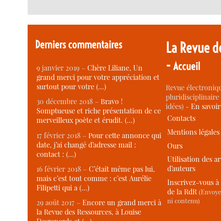
Derniers commentaires
La Revue d
-
Accueil
9 janvier 2019 –
Chère Liliane, Un
grand merci pour votre appréciation et
surtout pour votre (…)
Revue électroniqu
pluridisciplinaire 
30 décembre 2018 –
Bravo !
idées) -
En savoi
Somptueuse et riche présentation de ce
Contacts
merveilleux poète et érudit. (…)
Mentions légales
17 février 2018 –
Pour cette annonce qui
date, j’ai changé d’adresse mail :
Ours
contact : (…)
Utilisation des ar
d’auteurs
16 février 2018 –
C’était même pas lui,
mais c’est tout comme : c’est Aurélie
Inscrivez-vous à 
Filipetti qui a (…)
de la RdR
(Envoye
ni contenu)
29 août 2017 –
Encore un grand merci à
la Revue des Ressources, à Louise