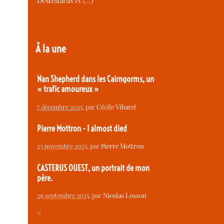
Desrenards et (…)
À la une
Nan Shepherd dans les Cairngorms, un
« trafic amoureux »
7 décembre 2025
, par
Cécile Vibarel
Pierre Mottron - I almost died
23 novembre 2025
, par
Pierre Mottron
CASTERUS OUEST, un portrait de mon
père.
29 septembre 2025
, par
Nicolas Losson
<