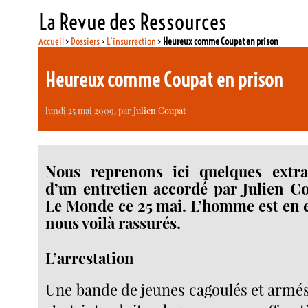
La Revue des Ressources
Accueil
>
Dossiers
>
L’insurrection
>
Heureux comme Coupat en prison
Heureux comme Coupat en prison
lundi 25 mai 2009
, par
Julien Coupat
Nous reprenons ici quelques extrai
d’un entretien accordé par Julien C
Le Monde ce 25 mai. L’homme est en e
nous voilà rassurés.
L’arrestation
Une bande de jeunes cagoulés et armés