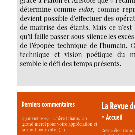
détermine comme
eidos
, comme repré
devient possible d’effectuer des opérat
de maitrise des étants. Mais ce n’est
qu’il faille passer sous silence les exc
de l’épopée technique de l’humain. C
technique et vision poétique du 
semble le défi des temps présents.
Derniers commentaires
La Revue d
-
Accueil
9 janvier 2019 –
Chère Liliane, Un
grand merci pour votre appréciation et
surtout pour votre (…)
Revue électroniqu