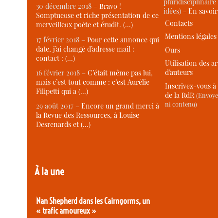
pluridisciplinaire 
30 décembre 2018 –
Bravo !
idées) -
En savoi
Somptueuse et riche présentation de ce
Contacts
merveilleux poète et érudit. (…)
Mentions légales
17 février 2018 –
Pour cette annonce qui
date, j’ai changé d’adresse mail :
Ours
contact : (…)
Utilisation des ar
d’auteurs
16 février 2018 –
C’était même pas lui,
mais c’est tout comme : c’est Aurélie
Inscrivez-vous à 
Filipetti qui a (…)
de la RdR
(Envoye
ni contenu)
29 août 2017 –
Encore un grand merci à
la Revue des Ressources, à Louise
Desrenards et (…)
À la une
Nan Shepherd dans les Cairngorms, un
« trafic amoureux »