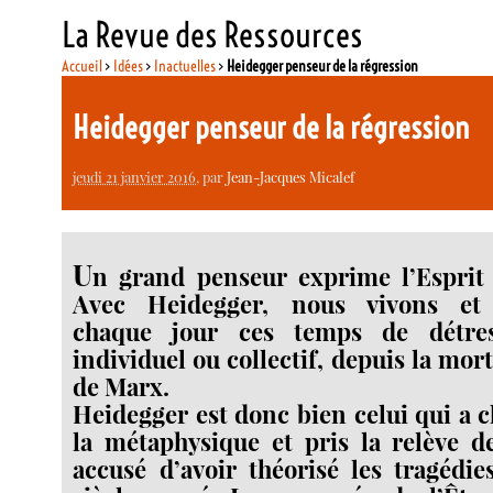
La Revue des Ressources
Accueil
>
Idées
>
Inactuelles
>
Heidegger penseur de la régression
Heidegger penseur de la régression
jeudi 21 janvier 2016
, par
Jean-Jacques Micalef
U
n grand penseur exprime l’Esprit
Avec Heidegger, nous vivons et
chaque jour ces temps de détres
individuel ou collectif, depuis la mort
de Marx.
Heidegger est donc bien celui qui a c
la métaphysique et pris la relève d
accusé d’avoir théorisé les tragédies