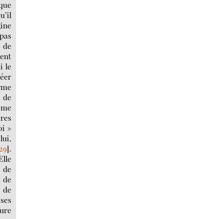
 que
u’il
gine
 pas
e de
ient
i le
réer
orme
e de
hème
vres
oi »
lui,
29
]
.
Elle
l de
e de
e de
 ses
ture