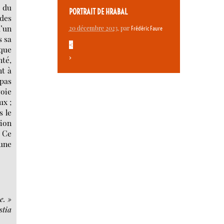
i du
PORTRAIT DE HRABAL
 des
u’un
20 décembre 2023
, par
Frédéric Faure
s sa
<
que
>
nté,
nt à
 pas
voie
ux ;
s le
tion
. Ce
’une
e. »
stia