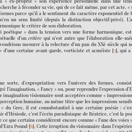
jà « ex-proprié » son expérience personnelle dans une tens
herche à féconder sa vie, qui de ce fait même, par cet acte, « 
s formes parce qu’il a le sentiment du caractère exponentiel de 
’en un sens limité (depuis la distinction objectif/privé). L’
rmonique le critère de son élaboration.
oi poétique » dans la tension vers une forme harmonique, es
pétuelle d’un
critère
qui n’est autre que l’élaboration elle-m
 voudrions mesurer à la relecture d’un pan du XXè siècle qui 
 » d’une certaine avant-garde, vorticiste et acméiste
[
3
]
, qui a
 sorte, d’expropriation vers l’univers des formes, consist
ré l’imagination, « Fancy » ou, pour reprendre l’expression d’
tte imagination visionnaire sont acceptées comme « impression
 perception humaine, au même titre que les impressions sensib
 du Grec, il est consubstantiel à une certaine poésie : c’es
ie
d’Hésiode, c’est l’écrin paradisiaque de Béatrice, c’est la po
le ce que certains considèrent encore comme « l’une des voies 
d’Ezra Pound
[
6
]
. Cette irruption du visionnaire dans l’expérie