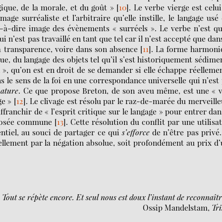
gique, de la morale, et du goût »
[
10
]
. Le verbe vierge est celu
ge surréaliste et l’arbitraire qu’elle instille, le langage usé
st-à-dire image des évènements « surréels ». Le verbe n’est q
 n’est pas travaillé en tant que tel car il n’est accepté que dan
sa transparence, voire dans son absence
[
11
]
. La forme harmoni
ue, du langage des objets tel qu’il s’est historiquement sédime
 », qu’on est en droit de se demander si elle échappe réelleme
ns le sens de la foi en une correspondance universelle qui n’est
nature
. Ce que propose Breton, de son aveu même, est une « 
ge »
[
12
]
. Le clivage est résolu par le raz-de-marée du merveille
ffranchir de « l’esprit critique sur le langage » pour entrer dan
pposée commune
[
13
]
. Cette résolution du conflit par une utilisa
ntiel, au souci de partager ce qui
s’efforce
de n’être pas privé
iellement par la négation absolue, soit profondément au prix d
. Tout se répète encore. Et seul nous est doux l’instant de reconnaîtr
Ossip Mandelstam,
Tri