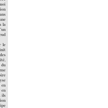
 moi
tion
dans
une
 la
d’un
nœud
 le
init
 des
ité,
 du
rme
oire
lyse
t en
r en
 ils
tion
cipe