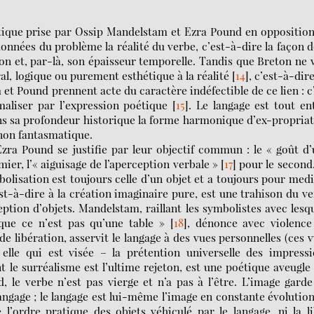
ritique prise par Ossip Mandelstam et Ezra Pound en oppositio
onnées du problème la réalité du verbe, c’est-à-dire la façon 
n et, par-là, son épaisseur temporelle. Tandis que Breton ne 
al, logique ou purement esthétique à la réalité
[
14
]
, c’est-à-dir
m et Pound prennent acte du caractère indéfectible de ce lien : c
maliser par l’expression poétique
[
15
]
. Le langage est tout en
dans sa profondeur historique la forme harmonique d’ex-propria
 non fantasmatique.
a Pound se justifie par leur objectif commun : le « goût d
ier, l’« aiguisage de l’aperception verbale »
[
17
]
pour le second
bolisation est toujours celle d’un objet et a toujours pour me
st-à-dire à la création imaginaire pure, est une trahison du v
ption d’objets. Mandelstam, raillant les symbolistes avec lesq
que ce n’est pas qu’une table »
[
18
]
, dénonce avec violence
e libération, asservit le langage à des vues personnelles (ces 
elle qui est visée – la prétention universelle des impressi
t le surréalisme est l’ultime rejeton, est une poétique aveugle
 le verbe n’est pas vierge et n’a pas à l’être. L’image gard
e langage ; le langage est lui-même l’image en constante évolutio
 l’ordre pratique des objets véhiculé par le langage, ni la l