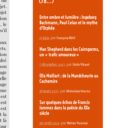
f du
(78…)
jet.
bjet
Entre ombre et lumière : Ingeborg
tion
Bachmann, Paul Celan et le mythe
, le
d’Orphée
u’il
15 juin
, par
Françoise Rétif
 aux
ets.
Nan Shepherd dans les Cairngorms,
tion
un « trafic amoureux »
ndré
7 décembre 2025
, par
Cécile Vibarel
 son
mage
Ella Maillart : de la Mandchourie au
elle
Cachemire
gage
même
18 mars 2025
, par
Abdoulaye Imorou
 est
 est
Sur quelques échos de Francis
est
Jammes dans la poésie du XXe
siècle
t la
t là
1er avril 2024
, par
Matteo Veronesi
our