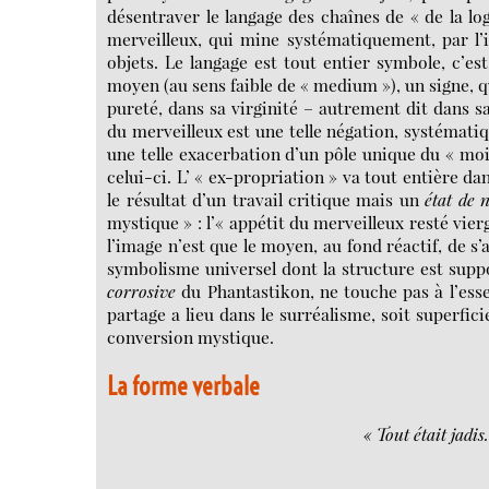
désentraver le langage des chaînes de « de la lo
merveilleux, qui mine systématiquement, par l’ima
objets. Le langage est tout entier symbole, c’e
moyen (au sens faible de « medium »), un signe, qui
pureté, dans sa virginité – autrement dit dans 
du merveilleux est une telle négation, systématiq
une telle exacerbation d’un pôle unique du « moi
celui-ci. L’ « ex-propriation » va tout entière da
le résultat d’un travail critique mais un
état de 
mystique » : l’« appétit du merveilleux resté vier
l’image n’est que le moyen, au fond réactif, de s’a
symbolisme universel dont la structure est su
corrosive
du Phantastikon, ne touche pas à l’esse
partage a lieu dans le surréalisme, soit superfic
conversion mystique.
La forme verbale
« Tout était jadis