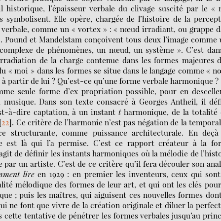
l historique, l’épaisseur verbale du clivage suscité par le «
s symbolisent. Elle opère, chargée de l’histoire de la percep
é verbale, comme un « vortex » : « nœud irradiant, ou grappe 
]
. Pound et Mandelstam conçoivent tous deux l’image comme 
e complexe de phénomènes, un nœud, un système ». C’est dans
’irradiation de la charge contenue dans les formes majeures 
 du « moi » dans les formes se situe dans le langage comme « 
 à partir de lui ? Qu’est-ce qu’une forme verbale harmonique ?
me seule forme d’ex-propriation possible, pour en desceller
a musique. Dans son texte consacré à Georges Antheil, il déf
t-à-dire captation, à un instant
t
harmonique, de la totalité
[
22
]
. Ce critère de l’harmonie n’est pas négation de la temporal
rce structurante, comme puissance architecturale. En deçà
e est là qui l’a permise. C’est ce rapport créateur à la fo
agit de définir les instants harmoniques où la mélodie de l’hist
par un artiste. C’est de ce critère qu’il fera découler son ana
ment lire
en 1929 : en premier les inventeurs, ceux qui son
ité mélodique des formes de leur art, et qui ont les clés pou
ue ; puis les maîtres, qui aiguisent ces nouvelles formes dont
qui ne font que vivre de la création originale et diluer la perfec
ns cette tentative de pénétrer les formes verbales jusqu’au prin