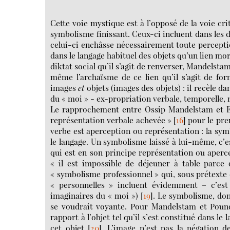
Cette voie mystique est à l’opposé de la voie c
symbolisme finissant. Ceux-ci incluent dans les d
celui-ci enchâsse nécessairement toute perceptio
dans le langage habituel des objets qu’un lien mor
diktat social qu’il s’agit de renverser, Mandelsta
même l’archaïsme de ce lien qu’il s’agit de for
images
et
objets (images des objets) : il recèle 
du « moi » - ex-propriation verbale, temporelle,
Le rapprochement entre Ossip Mandelstam et Ezr
représentation verbale achevée »
[
16
]
pour le prem
verbe est aperception ou représentation : la sym
le langage. Un symbolisme laissé à lui-même, c’e
qui est en son principe représentation ou aperce
« il est impossible de déjeuner à table parce 
« symbolisme professionnel » qui, sous prétexte d
« personnelles » incluent évidemment – c’est 
imaginaires du « moi »)
[
19
]
. Le symbolisme, don
se voudrait voyante. Pour Mandelstam et Pound,
rapport à l’objet tel qu’il s’est constitué dans l
cet objet
[
20
]
. L’image n’est pas la négation de