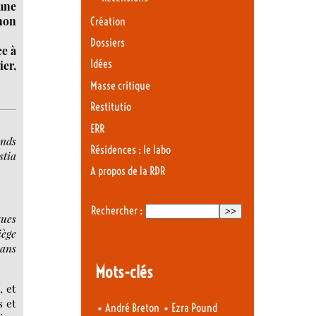
 une
non
Création
Dossiers
ce à
Idées
ier,
Masse critique
Restitutio
ERR
onds
Résidences : le labo
stia
A propos de la RDR
Rechercher :
ques
iège
 ans
Mots-clés
, et
s et
•
•
André Breton
Ezra Pound