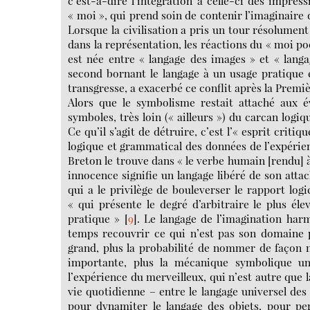
c’est-à-dire l’intégration à celle-ci des impress
« moi », qui prend soin de contenir l’imaginaire 
Lorsque la civilisation a pris un tour résolument
dans la représentation, les réactions du « moi p
est née entre « langage des images » et « langa
second bornant le langage à un usage pratique e
transgresse, a exacerbé ce conflit après la Prem
Alors que le symbolisme restait attaché aux év
symboles, très loin (« ailleurs ») du carcan logi
Ce qu’il s’agit de détruire, c’est l’« esprit critiq
logique et grammatical des données de l’expérien
Breton le trouve dans « le verbe humain [rendu] à
innocence signifie un langage libéré de son atta
qui a le privilège de bouleverser le rapport log
« qui présente le degré d’arbitraire le plus él
pratique »
[
9
]
. Le langage de l’imagination har
temps recouvrir ce qui n’est pas son domaine pr
grand, plus la probabilité de nommer de façon 
importante, plus la mécanique symbolique uni
l’expérience du merveilleux, qui n’est autre que
vie quotidienne – entre le langage universel des
pour dynamiter le langage des objets, pour p