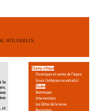
M, HÖLDERLIN.
Champ critique
Chroniques et contes de l’Agora
Essais (intégraux ou extraits)
 la
Etudes
es,
 Son
Hommages
tion
Interventions
Les Editos de la revue
, et
Recensions