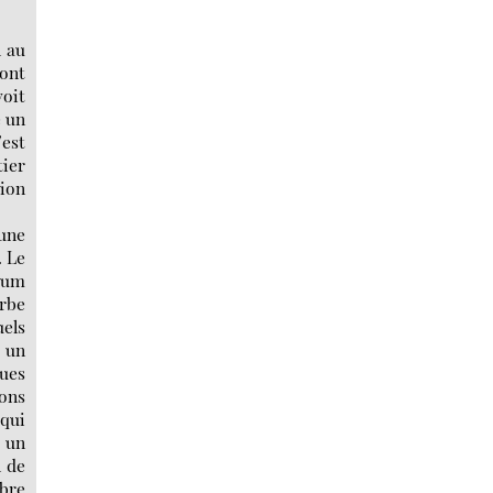
n au
dont
voit
e un
’est
tier
tion
’une
. Le
dium
erbe
uels
 un
vues
ons
 qui
e un
n de
ibre