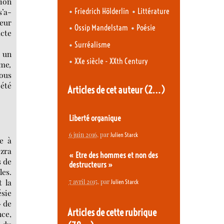
ion
•
•
Friedrich Hölderlin
Littérature
s’a-
leur
•
•
Ossip Mandelstam
Poésie
acte
•
Surréalisme
t un
•
XXe siècle - XXth Century
ême
,
nous
 été
Articles de cet auteur
(2…)
Liberté organique
6 juin 2016
, par
Julien Starck
e à
Ezra
« Etre des hommes et non des
s de
destructeurs »
les.
t la
7 avril 2015
, par
Julien Starck
ésie
» de
Articles de cette rubrique
nce,