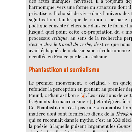
des actes manqués, névrose). Il a toujours dé
harmonique, vers une forme ou structure dont il c
privatise ». Il choisit de vivre dans l’univers de
signification, tandis que le « moi » ne parle qu
poétique consiste à chercher dans cette forme ha
Jusqu’à quel point cette ex-propriation du « m
processus
critique
, au sens de la recherche per
c’est-à-dire le travail du verbe
, c’est ce que nous
avait échappé : le « classicisme révolutionnaire
occultée en France par le surréalisme.
Phantastikon et surréalisme
Le premier mouvement, « originel » en quelque
refonder la perception en prenant au premier deg
Pound, « Phantastikon »
[
4
]
. Les créations de ce
fragments du macrocosme »
[
5
]
et intégrées à la
Ce Phantastikon n’est pas une « romantisation »
matière dont sont formés les dieux de la
Théogon
qui se reconnait dans le mythe, c’est au XXè sièc
la poésie, à laquelle puisent largement les
Cantos