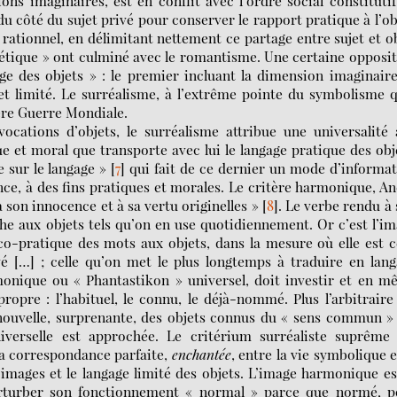
ions imaginaires, est en conflit avec l’ordre social constituti
du côté du sujet privé pour conserver le rapport pratique à l’ob
 rationnel, en délimitant nettement ce partage entre sujet et o
oétique » ont culminé avec le romantisme. Une certaine opposi
ge des objets » : le premier incluant la dimension imaginaire
t limité. Le surréalisme, à l’extrême pointe du symbolisme q
ière Guerre Mondiale.
ocations d’objets, le surréalisme attribue une universalité
que et moral que transporte avec lui le langage pratique des obj
ue sur le langage »
[
7
]
qui fait de ce dernier un mode d’informa
ce, à des fins pratiques et morales. Le critère harmonique, A
 son innocence et à sa vertu originelles »
[
8
]
. Le verbe rendu à
che aux objets tels qu’on en use quotidiennement. Or c’est l’i
ico-pratique des mots aux objets, dans la mesure où elle est c
evé […] ; celle qu’on met le plus longtemps à traduire en lan
monique ou « Phantastikon » universel, doit investir et en 
opre : l’habituel, le connu, le déjà-nommé. Plus l’arbitraire
nouvelle, surprenante, des objets connus du « sens commun »
verselle est approchée. Le critérium surréaliste suprême 
 la correspondance parfaite,
enchantée
, entre la vie symbolique e
 images et le langage limité des objets. L’image harmonique es
erturber son fonctionnement « normal » parce que normé, p