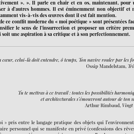
tivement ». ». Il parle en chair et en os, maintenant, pour
esser à d’autres hommes. Il est éminemment non objectif et 
otamment vis-à-vis des œuvres dont il est fait mention.
de ce conflit moderne du « moi poétique » sont présentées fa
nsifier le sens de l’insurrection et proposer un critère prem
 soit une aspiration à sa critique et à son perfectionnement.
n cœur, celui-là doit entendre, ô temps, Ton navire rouler par les f
Ossip Mandelstam,
Tri
Tu te mettras à ce travail : toutes les possibilités harmoni
et architecturales s’émouvront autour de ton s
Arthur Rimbaud,
Vingt
 » pris entre le langage pratique des objets qui l’environnent
aire personnel qui se manifeste en privé (confessions des rêve