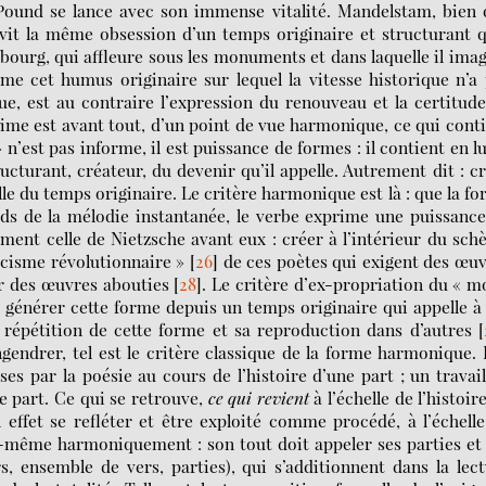
 Pound se lance avec son immense vitalité. Mandelstam, bien
it la même obsession d’un temps originaire et structurant q
sbourg, qui affleure sous les monuments et dans laquelle il ima
rime cet humus originaire sur lequel la vitesse historique n’a
ue, est au contraire l’expression du renouveau et la certitud
dime est avant tout, d’un point de vue harmonique, ce qui cont
’est pas informe, il est puissance de formes : il contient en lu
ucturant, créateur, du devenir qu’il appelle. Autrement dit : c
le du temps originaire. Le critère harmonique est là : que la f
ds de la mélodie instantanée, le verbe exprime une puissanc
lement celle de Nietzsche avant eux : créer à l’intérieur du sc
ssicisme révolutionnaire »
[
26
]
de ces poètes qui exigent des œu
ur des œuvres abouties
[
28
]
. Le critère d’ex-propriation du « m
 générer cette forme depuis un temps originaire qui appelle à 
 répétition de cette forme et sa reproduction dans d’autres
[
endrer, tel est le critère classique de la forme harmonique. 
s par la poésie au cours de l’histoire d’une part ; un travai
e part. Ce qui se retrouve,
ce qui revient
à l’échelle de l’histoir
en effet se refléter et être exploité comme procédé, à l’échell
i-même harmoniquement : son tout doit appeler ses parties et
s, ensemble de vers, parties), qui s’additionnent dans la lec