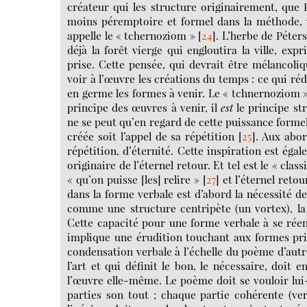
créateur qui les structure originairement, que
moins péremptoire et formel dans la méthode, v
appelle le « tchernoziom »
[
24
]
. L’herbe de Péter
déjà la forêt vierge qui engloutira la ville, exp
prise. Cette pensée, qui devrait être mélancoliq
voir à l’œuvre les créations du temps : ce qui ré
en germe les formes à venir. Le « tchnernoziom » n
principe des œuvres à venir, il
est
le principe str
ne se peut qu’en regard de cette puissance formel
créée soit l’appel de sa répétition
[
25
]
. Aux abor
répétition, d’éternité. Cette inspiration est éga
originaire de l’éternel retour. Et tel est le « cla
« qu’on puisse [les] relire »
[
27
]
et l’éternel reto
dans la forme verbale est d’abord la nécessité de
comme une structure centripète (un vortex), la
Cette capacité pour une forme verbale à se réeng
implique une érudition touchant aux formes prise
condensation verbale à l’échelle du poème d’autr
l’art et qui définit le bon, le nécessaire, doit 
l’œuvre elle-même. Le poème doit se vouloir lu
parties son tout ; chaque partie cohérente (ver