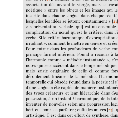
association découvrant le vierge, mais le travai
poétique » entre les objets et les images qui le
inscrite dans chaque langue, dans chaque réalit
lesquelles les idées se jettent constamment »
[
21
« représentation verbale [qui] est un ensembl
complication du nœud qu’est le critère, dans l
verbe. Si le critère harmonique d’expropriation
irradiant », comment le mettre en œuvre et créer
Pour entrer dans les profondeurs du verbe com
principe formel intérieur, Pound a recours à l
l’harmonie comme « mélodie instantanée », c’es
notes qui se succèdent dans le temps mélodique
mais saisie originaire de celle-ci comme fo
déroulement linéaire de la mélodie, l’harmoni
temporelle qui obsède Pound dans la poésie : il s’
d’une langue a été captée de manière instantanée 
des types créateurs et leur hiérarchie dans
Com
possession, à un instant
t
harmonique, de la total
inventer de nouvelles selon une progression logiq
héritent pour les parfaire ; enfin les autres
[
23
]
, 
artistique. C’est dans cet effort de synthèse, da