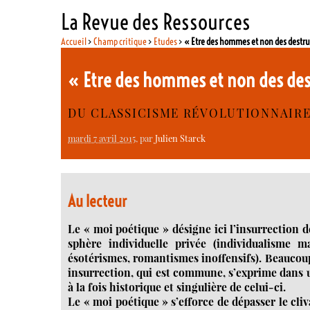
La Revue des Ressources
Accueil
>
Champ critique
>
Etudes
>
« Etre des hommes et non des destru
« Etre des hommes et non des de
DU CLASSICISME RÉVOLUTIONNAIRE
mardi 7 avril 2015
, par
Julien Starck
Au lecteur
Le « moi poétique » désigne ici l’insurrection 
sphère individuelle privée (individualisme m
ésotérismes, romantismes inoffensifs). Beaucoup
insurrection, qui est commune, s’exprime dans u
à la fois historique et singulière de celui-ci.
Le « moi poétique » s’efforce de dépasser le cliv