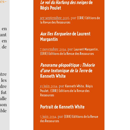
tes-
Le vol du Harfang des neiges
de
Régis Poulet
1er septembre 2015
, par
{ERR} Editions de
la Revue des Ressources
é en
Aux îles Kerguelen
de Laurent
lant
Margantin
r en
l de
7 novembre 2014
, par
,
Laurent Margantin
{ERR} Editions de la Revue des Ressources
Panorama géopoétique : Théorie
d’une textonique de la Terre
de
ntre
Kenneth White
 les
ndre
13 juin 2014
, par
,
Kenneth White
Régis
,
Poulet
{ERR} Editions de la Revue des
 fut
Ressources
alle
 son
Portrait de Kenneth White
able
5 juin 2014
, par
{ERR} Editions de la Revue
des Ressources