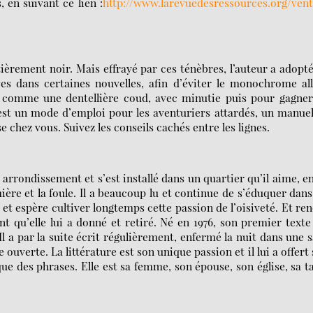
en suivant ce lien :
http://www.larevuedesressources.org/ven
ntièrement noir. Mais effrayé par ces ténèbres, l’auteur a adopt
ves dans certaines nouvelles, afin d’éviter le monochrome al
it comme une dentellière coud, avec minutie puis pour gagne
’est un mode d’emploi pour les aventuriers attardés, un manue
 chez vous. Suivez les conseils cachés entre les lignes.
e arrondissement et s’est installé dans un quartier qu’il aime, e
mière et la foule. Il a beaucoup lu et continue de s’éduquer dans
e, et espère cultiver longtemps cette passion de l’oisiveté. Et re
t qu’elle lui a donné et retiré. Né en 1976, son premier texte
 a par la suite écrit régulièrement, enfermé la nuit dans une s
 ouverte. La littérature est son unique passion et il lui a offert
que des phrases. Elle est sa femme, son épouse, son église, sa t