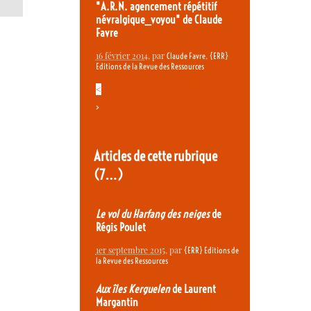
"A.R.N. agencement répétitif
névralgique_voyou" de Claude
Favre
16 février 2014
, par
,
Claude Favre
{ERR}
Editions de la Revue des Ressources
<
>
Articles de cette rubrique
(7…)
Le vol du Harfang des neiges
de
Régis Poulet
1er septembre 2015
, par
{ERR} Editions de
la Revue des Ressources
Aux îles Kerguelen
de Laurent
Margantin