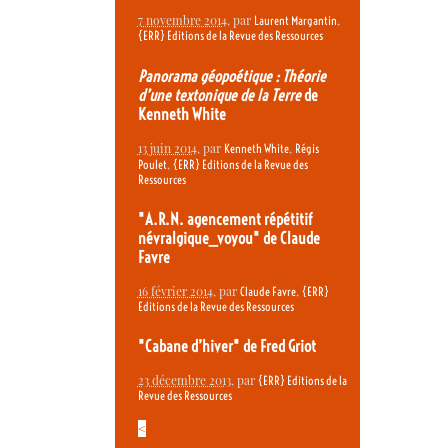
7 novembre 2014
, par
,
Laurent Margantin
{ERR} Editions de la Revue des Ressources
Panorama géopoétique : Théorie
d’une textonique de la Terre
de
Kenneth White
13 juin 2014
, par
,
Kenneth White
Régis
,
Poulet
{ERR} Editions de la Revue des
Ressources
"A.R.N. agencement répétitif
névralgique_voyou" de Claude
Favre
16 février 2014
, par
,
Claude Favre
{ERR}
Editions de la Revue des Ressources
"Cabane d’hiver" de Fred Griot
23 décembre 2013
, par
{ERR} Editions de la
Revue des Ressources
<