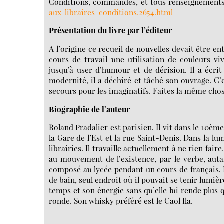
Conditions, commandes, et tous renseignements, 
aux-libraires-conditions,2654.html
Présentation du livre par l’éditeur
A l’origine ce recueil de nouvelles devait être e
cours de travail une utilisation de couleurs vi
jusqu’à user d’humour et de dérision. Il a écr
modernité, il a déchiré et tâché son ouvrage. C
secours pour les imaginatifs. Faites la même chose
Biographie de l’auteur
Roland Pradalier est parisien. Il vit dans le 10èm
la Gare de l’Est et la rue Saint-Denis. Dans la lu
librairies. Il travaille actuellement à ne rien fair
au mouvement de l’existence, par le verbe, autan
composé au lycée pendant un cours de français. Il
de bain, seul endroit où il pouvait se tenir lumière
temps et son énergie sans qu’elle lui rende plus 
ronde. Son whisky préféré est le Caol Ila.