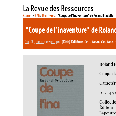
La Revue des Ressources
Accueil
>
ERR
>
Nos livres
>
"Coupe de l’inaventure" de Roland Pradalier
"Coupe de l’inaventure" de Rolan
lundi 3 octobre 2011
, par
{ERR} Editions de la Revue des Ress
Roland P
Coupe de
Caractér
10 x 14,5
Collecti
Éditeur
:
Lapoutro