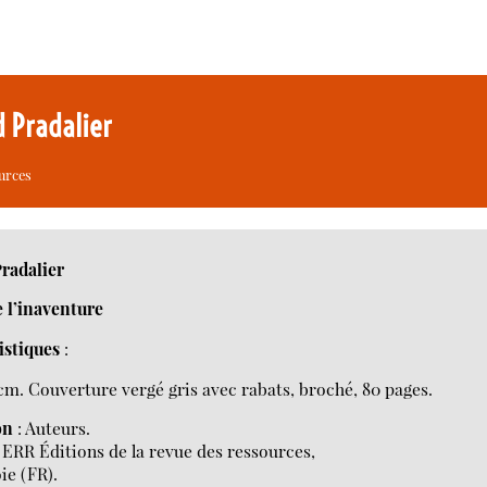
d Pradalier
ources
radalier
 l’inaventure
istiques
:
 cm. Couverture vergé gris avec rabats, broché, 80 pages.
on
: Auteurs.
 ERR Éditions de la revue des ressources,
ie (FR).