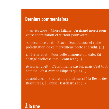
Derniers commentaires
9 janvier 2019 –
Chère Liliane, Un grand merci pour
votre appréciation et surtout pour votre (…)
30 décembre 2018 –
Bravo ! Somptueuse et riche
présentation de ce merveilleux poète et érudit. (…)
17 février 2018 –
Pour cette annonce qui date, j’ai
changé d’adresse mail : contact : (…)
16 février 2018 –
C’était même pas lui, mais c’est tout
comme : c’est Aurélie Filipetti qui a (…)
29 août 2017 –
Encore un grand merci à la Revue des
Ressources, à Louise Desrenards et (…)
À la une