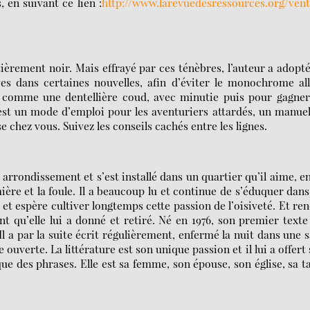
en suivant ce lien :
http://www.larevuedesressources.org/ven
ntièrement noir. Mais effrayé par ces ténèbres, l’auteur a adopt
ves dans certaines nouvelles, afin d’éviter le monochrome al
it comme une dentellière coud, avec minutie puis pour gagne
’est un mode d’emploi pour les aventuriers attardés, un manue
 chez vous. Suivez les conseils cachés entre les lignes.
e arrondissement et s’est installé dans un quartier qu’il aime, e
mière et la foule. Il a beaucoup lu et continue de s’éduquer dans
e, et espère cultiver longtemps cette passion de l’oisiveté. Et re
t qu’elle lui a donné et retiré. Né en 1976, son premier texte
 a par la suite écrit régulièrement, enfermé la nuit dans une s
 ouverte. La littérature est son unique passion et il lui a offert
que des phrases. Elle est sa femme, son épouse, son église, sa t