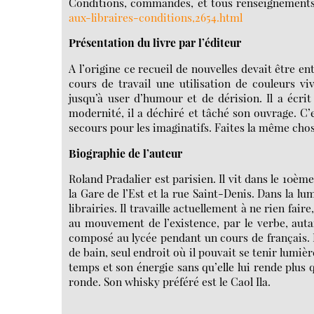
Conditions, commandes, et tous renseignements, 
aux-libraires-conditions,2654.html
Présentation du livre par l’éditeur
A l’origine ce recueil de nouvelles devait être e
cours de travail une utilisation de couleurs vi
jusqu’à user d’humour et de dérision. Il a écr
modernité, il a déchiré et tâché son ouvrage. C
secours pour les imaginatifs. Faites la même chose
Biographie de l’auteur
Roland Pradalier est parisien. Il vit dans le 10èm
la Gare de l’Est et la rue Saint-Denis. Dans la lu
librairies. Il travaille actuellement à ne rien fair
au mouvement de l’existence, par le verbe, autan
composé au lycée pendant un cours de français. Il
de bain, seul endroit où il pouvait se tenir lumière
temps et son énergie sans qu’elle lui rende plus 
ronde. Son whisky préféré est le Caol Ila.