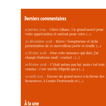
Derniers commentaires
9 janvier 2019 –
Chère Liliane, Un grand merci pour
votre appréciation et surtout pour votre (…)
30 décembre 2018 –
Bravo ! Somptueuse et riche
présentation de ce merveilleux poète et érudit. (…)
17 février 2018 –
Pour cette annonce qui date, j’ai
changé d’adresse mail : contact : (…)
16 février 2018 –
C’était même pas lui, mais c’est tout
comme : c’est Aurélie Filipetti qui a (…)
29 août 2017 –
Encore un grand merci à la Revue des
Ressources, à Louise Desrenards et (…)
À la une