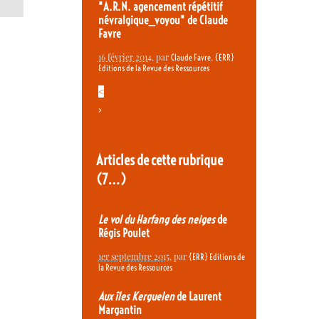
"A.R.N. agencement répétitif
névralgique_voyou" de Claude
Favre
16 février 2014
, par
,
Claude Favre
{ERR}
Editions de la Revue des Ressources
<
>
Articles de cette rubrique
(7…)
Le vol du Harfang des neiges
de
Régis Poulet
1er septembre 2015
, par
{ERR} Editions de
la Revue des Ressources
Aux îles Kerguelen
de Laurent
Margantin