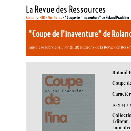
La Revue des Ressources
Accueil
>
ERR
>
Nos livres
>
"Coupe de l’inaventure" de Roland Pradalier
"Coupe de l’inaventure" de Rolan
lundi 3 octobre 2011
, par
{ERR} Editions de la Revue des Ress
Roland P
Coupe de
Caractér
10 x 14,5
Collecti
Éditeur
:
Lapoutro