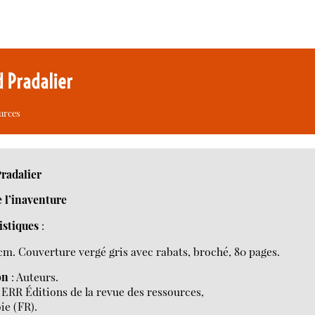
d Pradalier
ources
radalier
 l’inaventure
istiques
:
 cm. Couverture vergé gris avec rabats, broché, 80 pages.
on
: Auteurs.
 ERR Éditions de la revue des ressources,
ie (FR).