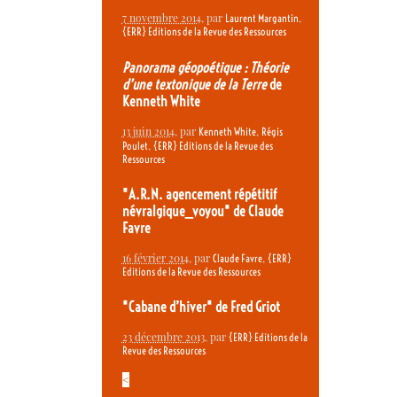
7 novembre 2014
, par
,
Laurent Margantin
{ERR} Editions de la Revue des Ressources
Panorama géopoétique : Théorie
d’une textonique de la Terre
de
Kenneth White
13 juin 2014
, par
,
Kenneth White
Régis
,
Poulet
{ERR} Editions de la Revue des
Ressources
"A.R.N. agencement répétitif
névralgique_voyou" de Claude
Favre
16 février 2014
, par
,
Claude Favre
{ERR}
Editions de la Revue des Ressources
"Cabane d’hiver" de Fred Griot
23 décembre 2013
, par
{ERR} Editions de la
Revue des Ressources
<