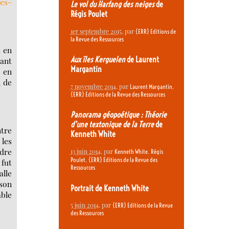
tes-
Le vol du Harfang des neiges
de
Régis Poulet
1er septembre 2015
, par
{ERR} Editions de
la Revue des Ressources
é en
Aux îles Kerguelen
de Laurent
lant
Margantin
r en
l de
7 novembre 2014
, par
,
Laurent Margantin
{ERR} Editions de la Revue des Ressources
Panorama géopoétique : Théorie
d’une textonique de la Terre
de
ntre
Kenneth White
 les
ndre
13 juin 2014
, par
,
Kenneth White
Régis
,
Poulet
{ERR} Editions de la Revue des
 fut
Ressources
alle
 son
Portrait de Kenneth White
able
5 juin 2014
, par
{ERR} Editions de la Revue
des Ressources