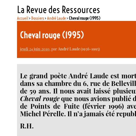
La Revue des Ressources
Accueil
>
Dossiers
>
André Laude
>
Cheval rouge (1995)
Cheval rouge (1995)
jeudi 24 juin 2010
, par
André Laude (1936-1995)
Le grand poète André Laude est mort 
dans sa chambre du 6, rue de Belleville
de 59 ans. Il nous avait laissé plusi
Cheval rouge
que nous avions publié 
de Points de Fuite (février 1996) a
Michel Pérelle. Il n’a jamais été repub
R.H.