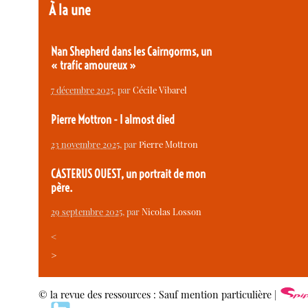
À la une
Nan Shepherd dans les Cairngorms, un
« trafic amoureux »
7 décembre 2025
, par
Cécile Vibarel
Pierre Mottron - I almost died
23 novembre 2025
, par
Pierre Mottron
CASTERUS OUEST, un portrait de mon
père.
29 septembre 2025
, par
Nicolas Losson
<
>
© la revue des ressources : Sauf mention particulière |