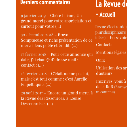
Derniers commentaires
La Revue d
-
Accueil
9 janvier 2019 –
Chère Liliane, Un
grand merci pour votre appréciation et
surtout pour votre (…)
Revue électroniqu
pluridisciplinaire 
30 décembre 2018 –
Bravo !
idées) -
En savoi
Somptueuse et riche présentation de ce
Contacts
merveilleux poète et érudit. (…)
Mentions légales
17 février 2018 –
Pour cette annonce qui
date, j’ai changé d’adresse mail :
Ours
contact : (…)
Utilisation des ar
d’auteurs
16 février 2018 –
C’était même pas lui,
mais c’est tout comme : c’est Aurélie
Inscrivez-vous à 
Filipetti qui a (…)
de la RdR
(Envoye
ni contenu)
29 août 2017 –
Encore un grand merci à
la Revue des Ressources, à Louise
Desrenards et (…)