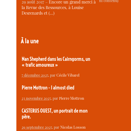
ni contenu)
29 août 2017 –
Encore un grand merci à
la Revue des Ressources, à Louise
Desrenards et (…)
À la une
Nan Shepherd dans les Cairngorms, un
« trafic amoureux »
7 décembre 2025
, par
Cécile Vibarel
Pierre Mottron - I almost died
23 novembre 2025
, par
Pierre Mottron
CASTERUS OUEST, un portrait de mon
père.
29 septembre 2025
, par
Nicolas Losson