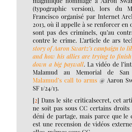
magnifique hommage à Aaron Swa
(typographic version), lors du 
Francisco organisé par Internet Arch
2013, où il appelle à se renforcer en 
sont pas des criminels, qu’au contra
contre le crime. L’article de ars te
story of Aaron Swartz’s campaign to lib
and how his allies are trying to finish
down a big paywall
. La vidéo de l’in
Malamud au Memorial de San 
Malamud’s call to arms
@ Aaron Sw
SF 1/24/13.
[
2
]
Dans le site criticalsecret, cet art
ne soit pas sous CC certains droits
déni de partage, mais parce que le
est une recension de vidéos externe
elles-mêmes sous CC.