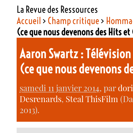
La Revue des Ressources
Accueil
>
Champ critique
>
Homma
(ce que nous devenons des Hits e
Aaron Swartz : Télévision 
(ce que nous devenons de
samedi 11 janvier 2014
, par
dor
Desrenards
,
Steal ThisFilm
(Dat
2013).