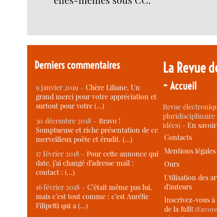
Derniers commentaires
La Revue d
-
Accueil
9 janvier 2019 –
Chère Liliane, Un
grand merci pour votre appréciation et
surtout pour votre (…)
Revue électroniqu
pluridisciplinaire 
30 décembre 2018 –
Bravo !
idées) -
En savoi
Somptueuse et riche présentation de ce
Contacts
merveilleux poète et érudit. (…)
Mentions légales
17 février 2018 –
Pour cette annonce qui
date, j’ai changé d’adresse mail :
Ours
contact : (…)
Utilisation des ar
d’auteurs
16 février 2018 –
C’était même pas lui,
mais c’est tout comme : c’est Aurélie
Inscrivez-vous à 
Filipetti qui a (…)
de la RdR
(Envoye