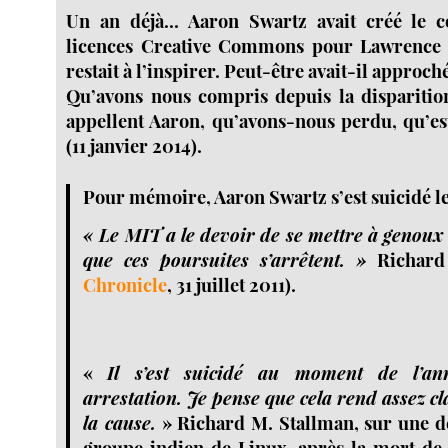
Un an déjà... Aaron Swartz avait créé le 
licences Creative Commons pour Lawrence L
restait à l’inspirer. Peut-être avait-il approch
Qu’avons nous compris depuis la disparitio
appellent Aaron, qu’avons-nous perdu, qu’es
(11 janvier 2014).
Pour mémoire, Aaron Swartz s’est suicidé le 
« Le MIT a le devoir de se mettre à genoux
que ces poursuites s’arrêtent. »
Richard 
Chronicle
, 31 juillet 2011).
«
Il s’est suicidé au moment de l’an
arrestation. Je pense que cela rend assez cla
la cause.
» Richard M. Stallman, sur une de
groupe indien de Linux, après la mort de