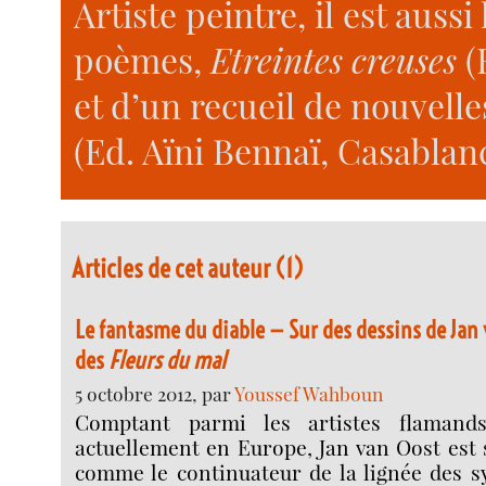
Artiste peintre, il est aussi
poèmes,
Etreintes creuses
(
et d’un recueil de nouvelle
(Ed. Aïni Bennaï, Casablanc
Articles de cet auteur (1)
Le fantasme du diable — Sur des dessins de Jan 
des
Fleurs du mal
5 octobre 2012, par
Youssef Wahboun
Comptant parmi les artistes flamands
actuellement en Europe, Jan van Oost est
comme le continuateur de la lignée des s