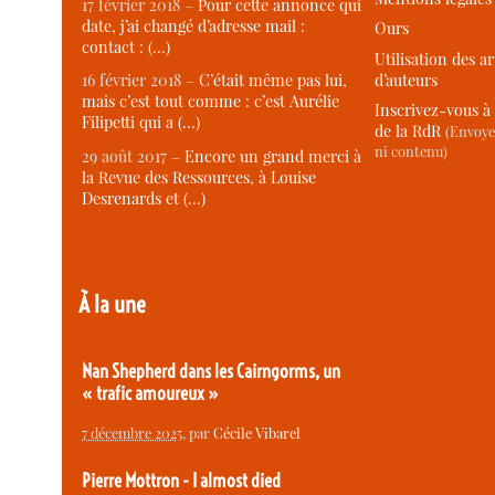
17 février 2018 –
Pour cette annonce qui
date, j’ai changé d’adresse mail :
Ours
contact : (…)
Utilisation des ar
d’auteurs
16 février 2018 –
C’était même pas lui,
mais c’est tout comme : c’est Aurélie
Inscrivez-vous à 
Filipetti qui a (…)
de la RdR
(Envoye
ni contenu)
29 août 2017 –
Encore un grand merci à
la Revue des Ressources, à Louise
Desrenards et (…)
À la une
Nan Shepherd dans les Cairngorms, un
« trafic amoureux »
7 décembre 2025
, par
Cécile Vibarel
Pierre Mottron - I almost died