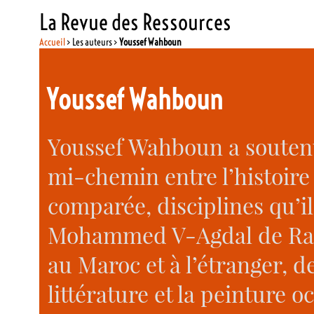
La Revue des Ressources
Accueil
> Les auteurs >
Youssef Wahboun
Youssef Wahboun
Youssef Wahboun a soutenu
mi-chemin entre l’histoire d
comparée, disciplines qu’il
Mohammed V-Agdal de Raba
au Maroc et à l’étranger, d
littérature et la peinture 