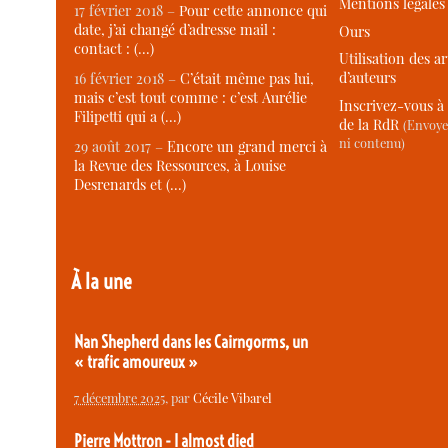
Mentions légales
17 février 2018 –
Pour cette annonce qui
date, j’ai changé d’adresse mail :
Ours
contact : (…)
Utilisation des ar
d’auteurs
16 février 2018 –
C’était même pas lui,
mais c’est tout comme : c’est Aurélie
Inscrivez-vous à 
Filipetti qui a (…)
de la RdR
(Envoye
ni contenu)
29 août 2017 –
Encore un grand merci à
la Revue des Ressources, à Louise
Desrenards et (…)
À la une
Nan Shepherd dans les Cairngorms, un
« trafic amoureux »
7 décembre 2025
, par
Cécile Vibarel
Pierre Mottron - I almost died