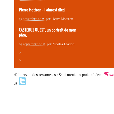
Pierre Mottron - I almost died
23 novembre 2025
, par
Pierre Mottron
CASTERUS OUEST, un portrait de mon
père.
29 septembre 2025
, par
Nicolas Losson
<
>
© la revue des ressources : Sauf mention particulière |
&