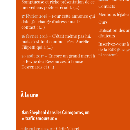
Somptueuse et riche présentation de ce
Contacts
merveilleux poète et érudit. (…)
Mentions légales
17 février 2018 –
Pour cette annonce qui
date, j’ai changé d’adresse mail :
Ours
contact : (…)
Utilisation des ar
d’auteurs
16 février 2018 –
C’était même pas lui,
mais c’est tout comme : c’est Aurélie
Inscrivez-vous à 
Filipetti qui a (…)
de la RdR
(Envoye
ni contenu)
29 août 2017 –
Encore un grand merci à
la Revue des Ressources, à Louise
Desrenards et (…)
À la une
Nan Shepherd dans les Cairngorms, un
« trafic amoureux »
7 décembre 2025
, par
Cécile Vibarel