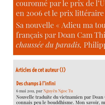
couronné par le prix de l’
en 2006 et le prix littérair
Sa nouvelle « Adieu ma tour
français par Doan Cam Thi
chaussée du paradis,
Philip
Articles de cet auteur (1)
Des champs à l’infini
6 mai 2011, par
Nguyên Ngoc Tu
Nouvelle traduite du vietnamien par Doan 
connais peu le bouddhisme. Mon savoir, m