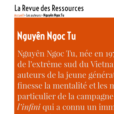
La Revue des Ressources
Accueil
> Les auteurs >
Nguyên Ngoc Tu
Nguyên Ngoc Tu
Nguyên Ngoc Tu, née en 197
de l’extrême sud du Vietna
auteurs de la jeune généra
finesse la mentalité et le
particulier de la campagne
l’infini
qui a connu un imme