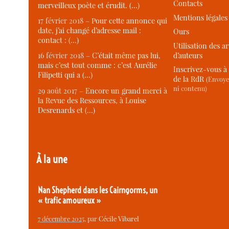
Contacts
merveilleux poète et érudit. (…)
Mentions légales
17 février 2018 –
Pour cette annonce qui
date, j’ai changé d’adresse mail :
Ours
contact : (…)
Utilisation des ar
d’auteurs
16 février 2018 –
C’était même pas lui,
mais c’est tout comme : c’est Aurélie
Inscrivez-vous à 
Filipetti qui a (…)
de la RdR
(Envoye
ni contenu)
29 août 2017 –
Encore un grand merci à
la Revue des Ressources, à Louise
Desrenards et (…)
À la une
Nan Shepherd dans les Cairngorms, un
« trafic amoureux »
7 décembre 2025
, par
Cécile Vibarel