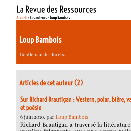
La Revue des Ressources
Accueil
> Les auteurs >
Loup Bambois
Loup Bambois
Gentleman des forêts.
Articles de cet auteur (2)
Sur Richard Brautigan : Western, polar, bière,
et poésie
6 juin 2010, par
Loup Bambois
Richard Brautigan a traversé la littératur