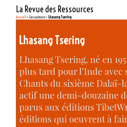
La Revue des Ressources
Accueil
> Les auteurs >
Lhasang Tsering
Lhasang Tsering
Lhasang Tsering, né en 1952
plus tard pour l’Inde avec 
Chants du sixième Dalaï-l
actif une demi-douzaine 
parus aux éditions TibetW
éditions qui oeuvrent à fai