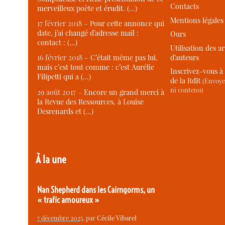
Contacts
merveilleux poète et érudit. (…)
Mentions légales
17 février 2018 –
Pour cette annonce qui
date, j’ai changé d’adresse mail :
Ours
contact : (…)
Utilisation des ar
d’auteurs
16 février 2018 –
C’était même pas lui,
mais c’est tout comme : c’est Aurélie
Inscrivez-vous à 
Filipetti qui a (…)
de la RdR
(Envoye
ni contenu)
29 août 2017 –
Encore un grand merci à
la Revue des Ressources, à Louise
Desrenards et (…)
À la une
Nan Shepherd dans les Cairngorms, un
« trafic amoureux »
7 décembre 2025
, par
Cécile Vibarel