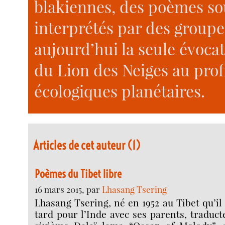
blakiennes, des poèmes so
interprétés par des group
aujourd’hui la seule évoca
du Lion des Neiges au prof
écologiques planétaires.
Articles de cet auteur (1)
Poèmes du Tibet libre
16 mars 2015, par
Lhasang Tsering
Lhasang Tsering, né en 1952 au Tibet qu’il 
tard pour l’Inde avec ses parents, traduc