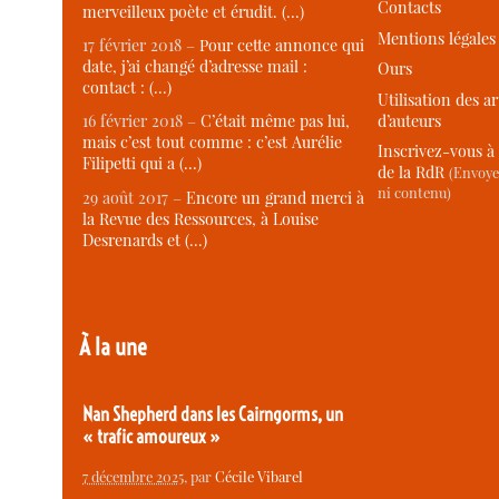
Contacts
merveilleux poète et érudit. (…)
Mentions légales
17 février 2018 –
Pour cette annonce qui
date, j’ai changé d’adresse mail :
Ours
contact : (…)
Utilisation des ar
d’auteurs
16 février 2018 –
C’était même pas lui,
mais c’est tout comme : c’est Aurélie
Inscrivez-vous à 
Filipetti qui a (…)
de la RdR
(Envoye
ni contenu)
29 août 2017 –
Encore un grand merci à
la Revue des Ressources, à Louise
Desrenards et (…)
À la une
Nan Shepherd dans les Cairngorms, un
« trafic amoureux »
7 décembre 2025
, par
Cécile Vibarel