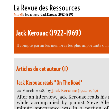
La Revue des Ressources
Accueil
> Les auteurs >
Jack Kerouac (1922-1969)
Jack Kerouac (1922-1969)
Il compte parmi les membres les plus importants du 
Articles de cet auteur (1)
Jack Kerouac reads "On The Road"
20 March 2008, by
Jack Kerouac (1922-1969)
After an interview, Jack Kerouac reads his
while accompanied by pianist Steve Alle
minute appearance was in a portion of 