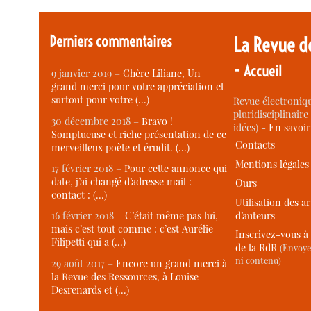
Derniers commentaires
La Revue d
-
Accueil
9 janvier 2019 –
Chère Liliane, Un
grand merci pour votre appréciation et
surtout pour votre (…)
Revue électroniqu
pluridisciplinaire 
30 décembre 2018 –
Bravo !
idées) -
En savoi
Somptueuse et riche présentation de ce
Contacts
merveilleux poète et érudit. (…)
Mentions légales
17 février 2018 –
Pour cette annonce qui
date, j’ai changé d’adresse mail :
Ours
contact : (…)
Utilisation des ar
d’auteurs
16 février 2018 –
C’était même pas lui,
mais c’est tout comme : c’est Aurélie
Inscrivez-vous à 
Filipetti qui a (…)
de la RdR
(Envoye
ni contenu)
29 août 2017 –
Encore un grand merci à
la Revue des Ressources, à Louise
Desrenards et (…)