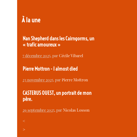
À la une
Nan Shepherd dans les Cairngorms, un
« trafic amoureux »
7 décembre 2025
, par
Cécile Vibarel
Pierre Mottron - I almost died
23 novembre 2025
, par
Pierre Mottron
CASTERUS OUEST, un portrait de mon
père.
29 septembre 2025
, par
Nicolas Losson
<
>