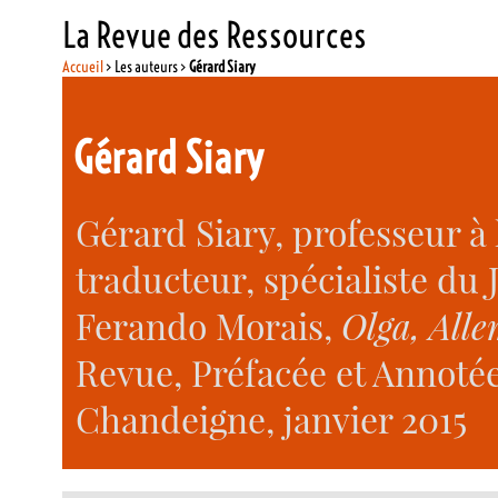
La Revue des Ressources
Accueil
> Les auteurs >
Gérard Siary
Gérard Siary
Gérard Siary, professeur à 
traducteur, spécialiste du 
Ferando Morais,
Olga, All
Revue, Préfacée et Annotée
Chandeigne, janvier 2015