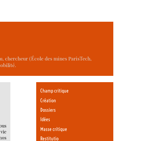
nnu, chercheur (École des mines ParisTech,
obilité.
Champ critique
Création
Dossiers
Idées
ous
Masse critique
 vie
 nos
Restitutio