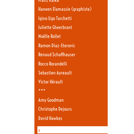
Franz Kafka
Haneen Elamassie (graphiste)
Igino Ugo Tarchetti
Juliette Gheerbrant
Noëlle Rollet
Ramon Diaz-Eterovic
Renaud Schaffhauser
Rocco Rorandelli
Sebastien Ayreault
Victor Hérault
***
Amy Goodman
Christophe Dejours
David Hawkes
1