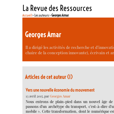
La Revue des Ressources
Accueil
> Les auteurs >
Georges Amar
Georges Amar
Il a dirigé les activités de recherche et d’innov
chaire de la conception innovante), écrivain et art
Articles de cet auteur (1)
Vers une nouvelle économie du mouvement
13 avril 2015, par
Georges Amar
Nous entrons de plain-pied dans un nouvel âge de l
passons d’un archétype du transport, c’est-à-dire d’
mobile ». Cette transformation, dont le numérique est 