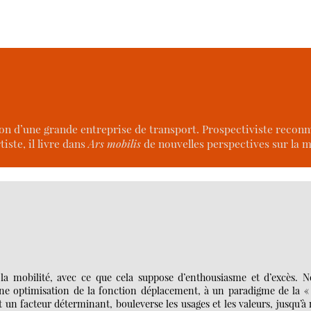
ation d’une grande entreprise de transport. Prospectiviste reco
iste, il livre dans
Ars mobilis
de nouvelles perspectives sur la m
a mobilité, avec ce que cela suppose d’enthousiasme et d’excès. N
une optimisation de la fonction déplacement, à un paradigme de la «
un facteur déterminant, bouleverse les usages et les valeurs, jusqu’à